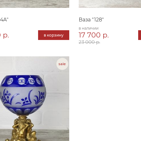
34А"
Ваза "128"
в наличии
 р.
17 700 р.
в корзину
23 000 р.