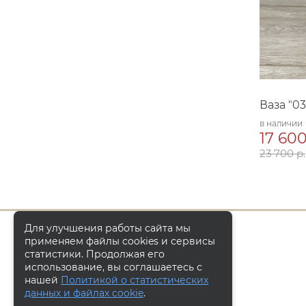
Ваза "0
в наличии
17 600
23 700 р.
Для улучшения работы сайта мы
применяем файлы cookies и сервисы
статистики. Продолжая его
использование, вы соглашаетесь с
нашей
Политикой о статистических
данных и файлах cookie
.