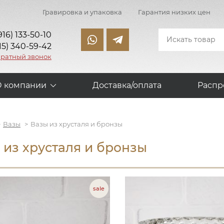
Гравировка и упаковка
Гарантия низких цен
916) 133-50-10
15) 340-59-42
братный звонок
О компании
Доставка/оплата
Распр
Вазы
Вазы из хрусталя и бронзы
 из хрусталя и бронзы