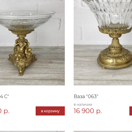
4 С"
Ваза "063"
в наличии
 р.
16 900 р.
в корзину