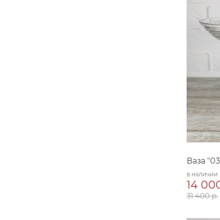
Ваза "03
в наличии
14 000
31 400 р.