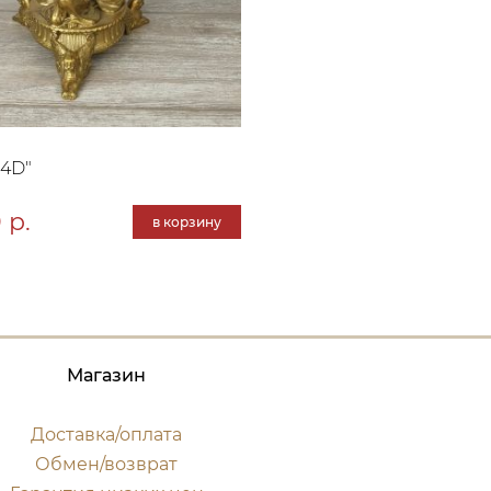
34D"
 р.
в корзину
Магазин
Доставка/оплата
Обмен/возврат