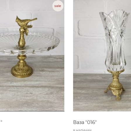
1"
Ваза "016"
в наличии