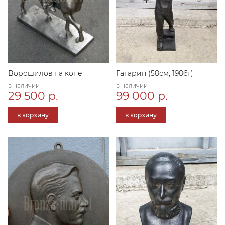
Ворошилов на коне
Гагарин (58см, 1986г)
в наличии
в наличии
29 500 р.
99 000 р.
в корзину
в корзину