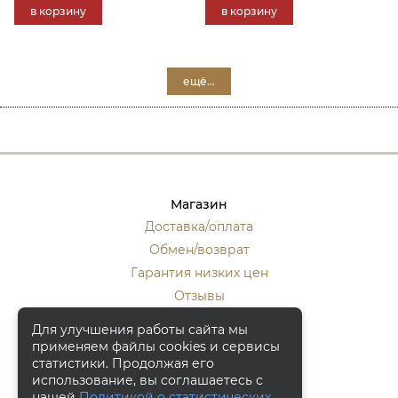
в корзину
в корзину
ещё...
Магазин
Доставка/оплата
Обмен/возврат
Гарантия низких цен
Отзывы
Стать оптовиком
Для улучшения работы сайта мы
применяем файлы cookies и сервисы
Контакты
статистики. Продолжая его
Москва, ул. Кулакова 20, к.1.
использование, вы соглашаетесь с
нашей
Политикой о статистических