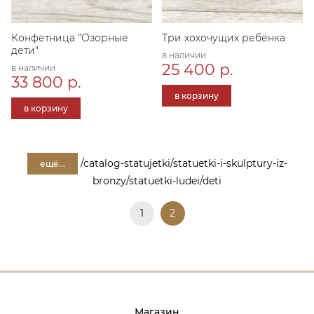
Конфетница "Озорные
Три хохочущих ребёнка
дети"
в наличии
25 400 р.
в наличии
33 800 р.
в корзину
в корзину
/catalog-statujetki/statuetki-i-skulptury-iz-
ещё...
bronzy/statuetki-ludei/deti
1
2
Магазин