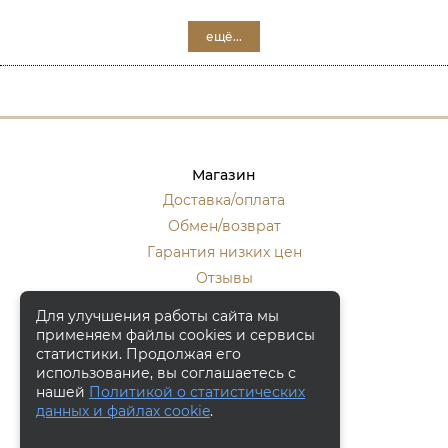
ещё...
Магазин
Доставка/оплата
Обмен/возврат
Гарантия низких цен
Отзывы
Стать оптовиком
Для улучшения работы сайта мы
применяем файлы cookies и сервисы
Контакты
статистики. Продолжая его
Москва, ул. Кулакова 20, к.1.
использование, вы соглашаетесь с
нашей
Политикой о статистических
+7 (916) 133-50-10
данных и файлах cookie
.
+7 (915) 340-59-42