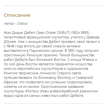
Описание
Автор - Debut
Жан Дидье Дебют (Jean Didier DEBUT) (1824-1893) -
талантливый французский скульптор, учился у Давида
Д'Анже. Уже с юношества Дебют проявил свой талант и
с 1848 года вплоть до своей смерти активно
выставлялся в Парижском салоне. В 1851 году получил
престижную Римскую премию. Темой большинства
работ Дебюта был Ближний Восток
. С конца 19 века и
по сей день Восток является предметом искусства
многих европейских скульпторов и художников.
Многие творческие личности Старого света
путешествовали по Ближнему Востоку и Северной
Африке, что позволяло им успешно моделировать
сюжеты из их жизни. Оригинальное название
скульптуры «Porteur d'eau arabe»(Арабский разносчик
воды)-одна из самых известных работ Дебюта.