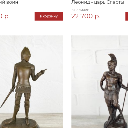
ий воин
Леонид - царь Спарты
в наличии
0 р.
22 700 р.
в корзину