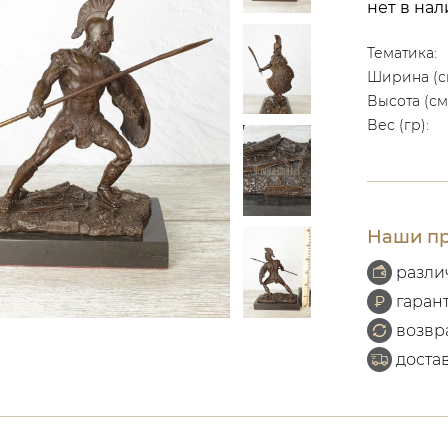
нет в на
Тематика:
Ширина (с
Высота (см
Вес (гр):
Наши пр
разли
гаран
возвр
доста