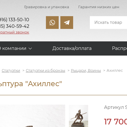
Гравировка и упаковка
Гарантия низких цен
916) 133-50-10
15) 340-59-42
братный звонок
О компании
Доставка/оплата
Распр
Статуэтки
Статуэтки из бронзы
Рыцари, Воины
Ахиллес
ьптура "Ахиллес"
Артикул S
17 70