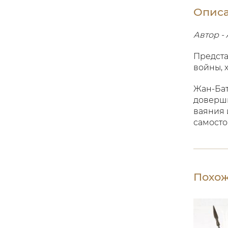
Опис
Автор - 
Предста
войны, 
Жан-Бат
доверши
ваяния 
самосто
Похож