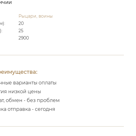
личии
Рыцари, воины
м):
20
):
25
2900
еимущества:
чные варианты оплаты
тия низкой цены
ат, обмен - без проблем
вка отправка - сегодня