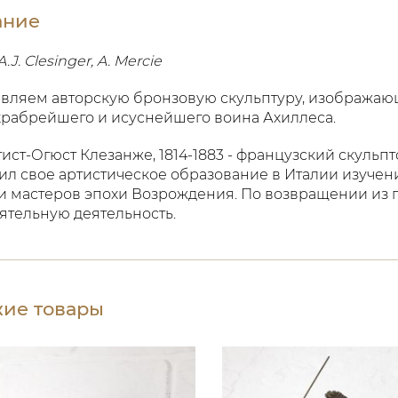
ание
A.J. Clesinger, A. Merciе
вляем авторскую бронзовую скульптуру, изображающ
храбрейшего и исуснейшего воина Ахиллеса.
ист-Огюст Клезанже, 1814-1883 - французский скульпто
л свое артистическое образование в Италии изуче
и мастеров эпохи Возрождения. По возвращении из 
ятельную деятельность.
ие товары