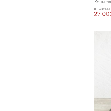
Кельтск
в наличии
27 00