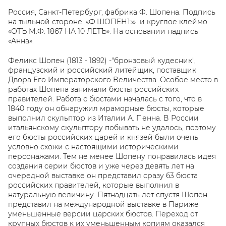
Россия, Санкт-Петербург, фабрика Ф. Шопена. Подпись
на тыльной стороне: «Ф.ШОПЕНЪ» и круглое клеймо
«ОТЪ М.Ф. 1867 НА 10 ЛЕТЪ». На основании надпись
«Анна».
Феликс Шопен (1813 - 1892) -"бронзовый кудесник",
французский и российский литейщик, поставщик
Двора Его Императорского Величества. Особое место в
работах Шопена занимали бюсты российских
правителей. Работа с бюстами началась с того, что в
1840 году он обнаружил мраморные бюсты, которые
выполнил скульптор из Италии А. Пенна. В России
итальянскому скульптору побывать не удалось, поэтому
его бюсты российских царей и князей были очень
условно схожи с настоящими историческими
персонажами. Тем не менее Шопену понравилась идея
создания серии бюстов и уже через девять лет на
очередной выставке он представил сразу 63 бюста
российских правителей, которые выполнил в
натуральную величину. Пятнадцать лет спустя Шопен
представил на международной выставке в Париже
уменьшенные версии царских бюстов. Переход от
крупных бюстов к их уменьшенным копиям оказался