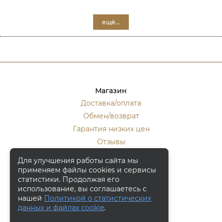
ещё...
Магазин
Доставка/оплата
Обмен/возврат
Гарантия низких цен
Отзывы
Стать оптовиком
Для улучшения работы сайта мы
применяем файлы cookies и сервисы
Контакты
статистики. Продолжая его
Москва, ул. Кулакова 20, к.1.
использование, вы соглашаетесь с
нашей
Политикой о статистических
+7 (916) 133-50-10
данных и файлах cookie
.
+7 (915) 340-59-42