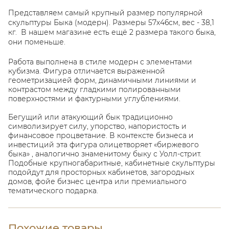
Представляем самый крупный размер популярной
скульптуры Быка (модерн). Размеры 57х46см, вес - 38,1
кг. В нашем магазине есть ещё 2 размера такого быка,
они поменьше.
Работа выполнена в стиле модерн с элементами
кубизма. Фигура отличается выраженной
геометризацией форм, динамичными линиями и
контрастом между гладкими полированными
поверхностями и фактурными углублениями.
Бегущий или атакующий бык традиционно
символизирует силу, упорство, напористость и
финансовое процветание. В контексте бизнеса и
инвестиций эта фигура олицетворяет «биржевого
быка» , аналогично знаменитому быку с Уолл-стрит.
Подобные крупногабаритные, кабинетные скульптуры
подойдут для просторных кабинетов, загородных
домов, фойе бизнес центра или премиального
тематического подарка.
Похожие товары