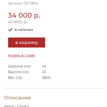
Артикул JD-118HL
34 000 р.
41 900 р.
в наличии
в корзину
Купить в 1 клик
Ширина (см):
44
Высота (см):
43
Вес (гр):
5800
Описание
Автор - Cesaro