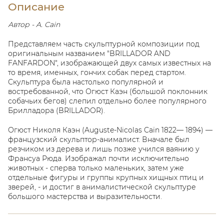
Описание
Автор - A. Cain
Представляем часть скульптурной композиции под
оригинальным названием "BRILLADOR AND
FANFARDON", изображающей двух самых известных на
то время, именных, гончих собак перед стартом.
Скульптура была настолько популярной и
востребованной, что Огюст Каэн (большой поклонник
собачьих бегов) слепил отдельно более популярного
Брилладора (BRILLADOR).
Огюст Николя Каэн (Auguste-Nicolas Caïn 1822— 1894) —
французский скульптор-анималист. Вначале был
резчиком из дерева и лишь позже учился ваянию у
Франсуа Рюда. Изображал почти исключительно
животных - сперва только маленьких, затем уже
отдельные фигуры и группы крупных хищных птиц и
зверей, - и достиг в анималистической скульптуре
большого мастерства и выразительности.