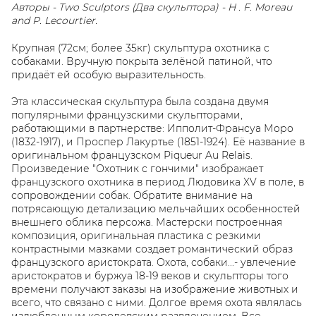
Авторы - Two Sculptors (Два скульптора) - H . F. Moreau
and P. Lecourtier.
Крупная (72см; более 35кг) скульптура охотника с
собаками. Вручную покрыта зелёной патиной, что
придаёт ей особую выразительность.
Эта классическая скульптура была создана двумя
популярными французскими скульпторами,
работающими в партнерстве: Ипполит-Франсуа Моро
(1832-1917), и Проспер Лакуртье (1851-1924). Её название в
оригинальном французском Piqueur Au Relais.
Произведение "Охотник с гончими" изображает
французского охотника в период Людовика XV в поле, в
сопровождении собак. Обратите внимание на
потрясающую детализацию мельчайших особенностей
внешнего облика персожа. Мастерски построенная
композиция, оригинальная пластика с резкими
контрастными мазками создает романтический образ
французского аристократа. Охота, собаки...- увлечение
аристократов и буржуа 18-19 веков и скульпторы того
времени получают заказы на изображение животных и
всего, что связано с ними. Долгое время охота являлась