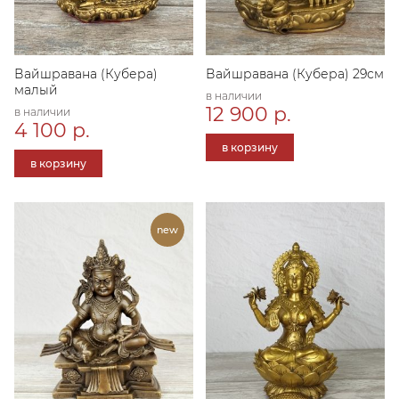
Вайшравана (Кубера)
Вайшравана (Кубера) 29см
малый
в наличии
12 900 р.
в наличии
4 100 р.
в корзину
в корзину