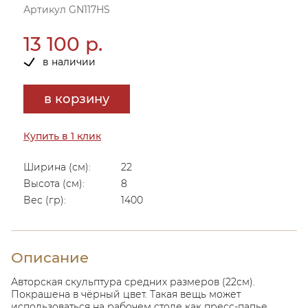
Артикул GN117HS
13 100 р.
в наличии
в корзину
Купить в 1 клик
Ширина (см):
22
Высота (см):
8
Вес (гр):
1400
Описание
Авторская скульптура средних размеров (22см).
Покрашена в чёрный цвет. Такая вещь может
использоваться на рабочем столе как пресс-папье