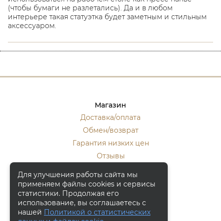
(чтобы бумаги не разлетались). Да и в любом
интерьере такая статуэтка будет заметным и стильным
аксессуаром.
Магазин
Доставка/оплата
Обмен/возврат
Гарантия низких цен
Отзывы
Стать оптовиком
Для улучшения работы сайта мы
применяем файлы cookies и сервисы
Контакты
статистики. Продолжая его
Москва, ул. Кулакова 20, к.1.
использование, вы соглашаетесь с
нашей
Политикой о статистических
+7 (916) 133-50-10