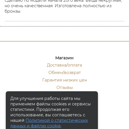
Сделано по модели начала 20го века. Вещь некрупная,
но очень качественная. Изготовлена полностью из
бронзы.
Магазин
Доставка/оплата
Обмен/возврат
Гарантия низких цен
Отзывы
Стать оптовиком
Для улучшения работы сайта мы
применяем файлы cookies и сервисы
Контакты
статистики. Продолжая его
Москва, ул. Кулакова 20, к.1.
использование, вы соглашаетесь с
нашей
Политикой о статистических
+7 (916) 133-50-10
данных и файлах cookie
.