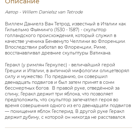
Описание
Автор - Willem Danielsz van Tetrode
Виллем Даниелз Ван Тетрод, известный в Италии как
Гильельмо Фьяминго (1530 - 1587) - скульптор
голландского происхождения, который служил в
качестве ученика Бенвенуто Челлини во Флоренции.
Впоследствии работал во Флоренции, Риме,
восстанавливал древние скульптуры Ватикана.
Геракл (у римлян Геркулес) - величайший герой
Греции и Италии, в античной мифологии олицетворял
силу и мужество. По преданию, он совершил
двенадцать подвигов и был затем принят в сонм
бессмертных богов. В правой руке, отведённой за
спину, Геракл держит три яблока, что позволяет
предположить, что скульптор запечатлел героя во
время совершения одного из его двенадцати подвигов
— похищения яблок Гесперид. В другой руке Геракл
держит дубину, с которой он никогда не расставался.