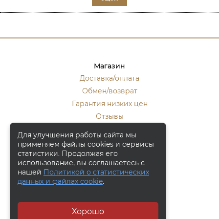
Магазин
Доставка/оплата
Обмен/возврат
Гарантия низких цен
Отзывы
Стать оптовиком
Для улучшения работы сайта мы
применяем файлы cookies и сервисы
Контакты
статистики. Продолжая его
Москва, ул. Кулакова 20, к.1.
использование, вы соглашаетесь с
нашей
Политикой о статистических
+7 (916) 133-50-10
данных и файлах cookie
.
+7 (915) 340-59-42
Заказать обратный звонок
Хорошо