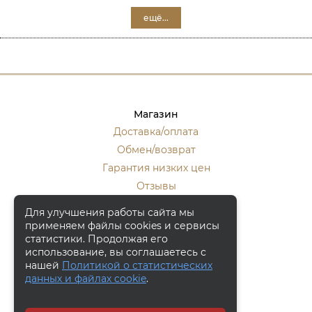
ещё...
Магазин
Доставка/оплата
Обмен/возврат
Гарантия низких цен
Отзывы
Стать оптовиком
Для улучшения работы сайта мы
применяем файлы cookies и сервисы
Контакты
статистики. Продолжая его
Москва, ул. Кулакова 20, к.1.
использование, вы соглашаетесь с
нашей
Политикой о статистических
+7 (916) 133-50-10
данных и файлах cookie
.
+7 (915) 340-59-42
Заказать обратный звонок