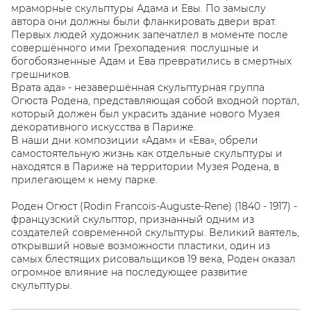
мраморные скульптуры Адама и Евы. По замыслу
автора они должны были фланкировать двери врат.
Первых людей художник запечатлел в моменте после
совершённого ими Грехопадения: послушные и
богобоязненные Адам и Ева превратились в смертных
грешников.
Врата ада» - незавершённая скульптурная группа
Огюста Родена, представляющая собой входной портал,
который должен был украсить здание нового Музея
декоративного искусства в Париже.
В наши дни композиции «Адам» и «Ева», обрели
самостоятельную жизнь как отдельные скульптуры и
находятся в Париже на территории Музея Родена, в
прилегающем к нему парке.
Роден Oгюст (Rodin Franсois-Auguste-Rene) (1840 - 1917) -
французский скульптор, признанный одним из
создателей современной скульптуры. Великий ваятель,
открывший новые возможности пластики, один из
самых блестящих рисовальщиков 19 века, Роден оказал
огромное влияние на последующее развитие
скульптуры.