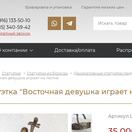
Гравировка и упаковка
Гарантия низких цен
916) 133-50-10
15) 340-59-42
братный звонок
О компании
Доставка/оплата
Распр
Статуэтки
Статуэтки из бронзы
Декоративные статуэтки люд
ная девушка играет на лютне
уэтка "Восточная девушка играет 
Артикул 
35 00