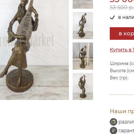
53 500 р.
в нал
в ко
Купить в 
Ширина (с
Высота (см
Вес (гр):
Наши пр
разли
гаран