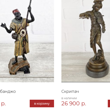
 банджо
Скрипач
в наличии
 р.
26 900 р.
в корзину