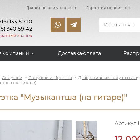
Гравировка и упаковка
Гарантия низких цен
916) 133-50-10
15) 340-59-42
братный звонок
О компании
Доставка/оплата
Распр
Статуэтки
Статуэтки из бронзы
Декоративные статуэтки люд
нтша (на гитаре)
уэтка "Музыкантша (на гитаре)"
Артикул 
12 00