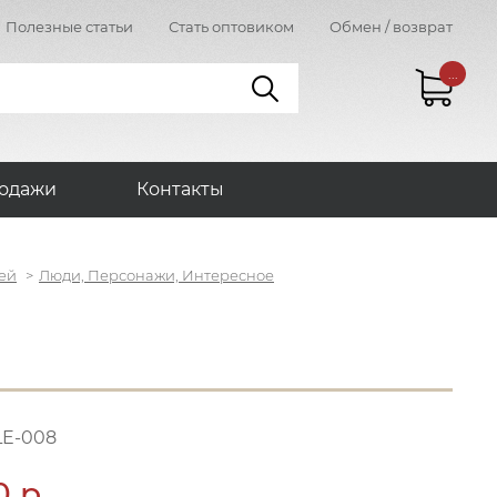
Полезные статьи
Стать оптовиком
Обмен / возврат
...
одажи
Контакты
ей
Люди, Персонажи, Интересное
LE-008
0 р.