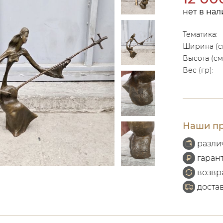
нет в на
Тематика:
Ширина (с
Высота (см
Вес (гр):
Наши пр
разли
гаран
возвр
доста