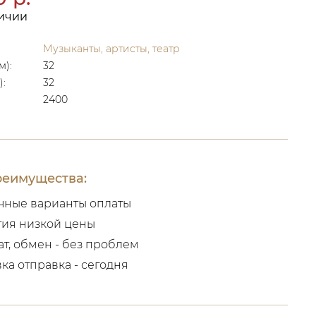
личии
Музыканты, артисты, театр
м):
32
):
32
2400
еимущества:
чные варианты оплаты
тия низкой цены
ат, обмен - без проблем
вка отправка - сегодня