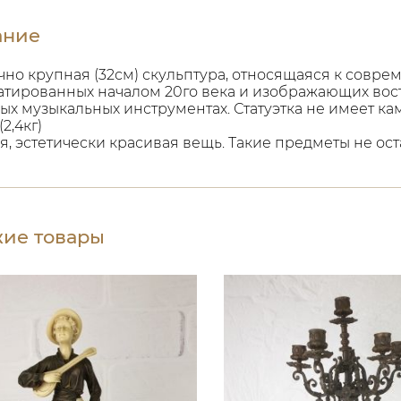
ание
чно крупная (32см) скульптура, относящаяся к совре
датированных началом 20го века и изображающих вос
ых музыкальных инструментах. Статуэтка не имеет к
2,4кг)
я, эстетически красивая вещь. Такие предметы не ос
ие товары