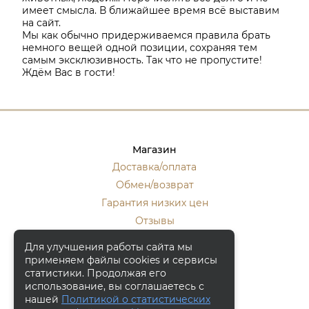
имеет смысла. В ближайшее время всё выставим
на сайт.
Мы как обычно придерживаемся правила брать
немного вещей одной позиции, сохраняя тем
самым эксклюзивность. Так что не пропустите!
Ждём Вас в гости!
Магазин
Доставка/оплата
Обмен/возврат
Гарантия низких цен
Отзывы
Стать оптовиком
Для улучшения работы сайта мы
применяем файлы cookies и сервисы
Контакты
статистики. Продолжая его
Москва, ул. Кулакова 20, к.1.
использование, вы соглашаетесь с
нашей
Политикой о статистических
+7 (916) 133-50-10