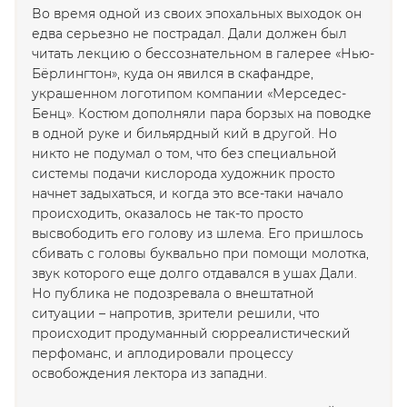
Во время одной из своих эпохальных выходок он
едва серьезно не пострадал. Дали должен был
читать лекцию о бессознательном в галерее «Нью-
Бёрлингтон», куда он явился в скафандре,
украшенном логотипом компании «Мерседес-
Бенц». Костюм дополняли пара борзых на поводке
в одной руке и бильярдный кий в другой. Но
никто не подумал о том, что без специальной
системы подачи кислорода художник просто
начнет задыхаться, и когда это все-таки начало
происходить, оказалось не так-то просто
высвободить его голову из шлема. Его пришлось
сбивать с головы буквально при помощи молотка,
звук которого еще долго отдавался в ушах Дали.
Но публика не подозревала о внештатной
ситуации – напротив, зрители решили, что
происходит продуманный сюрреалистический
перфоманс, и аплодировали процессу
освобождения лектора из западни.