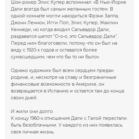
Шок-рокер Элис Купер вспоминал:
«В Нью-Йорке
Дали всегда был самым желанным гостем. В
одной комнате могли находиться Фрэнк Заппа,
Джонн Леннон, Игги Поп, Элис Купер, Жаклин
Кеннеди, но когда входил Сальвадор Дали,
раздавался шепот “О-о-о, это Сальвадор Дали”.
Перед ним благоговели, потому что он был на
виду с 1920-х годов и оставался более
сумасшедшим, чем кто бы то ни было»
.
Однако художник был всем сердцем предан
родине, и, несмотря на славу и безграничные
финансовые возможности в Америке, он
возвращается в Испанию и остается там до конца
своих дней.
И жили они долго
К концу 1960-х отношения Дали с Галой перестали
быть безоблачными. У каждого из них появилась
своя личная жизнь.