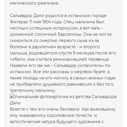
магического реализма.
Сальвадор Дали родился в испанском городе
Фигерас 11 мая 1904 года. Отец мальчика был
местным успешным нотариусом, а вот мать –
уроженкой столичной Барселоны. Она не могла
смириться со смертью первого сына из-за
болезни в двухлетнем возрасте - и второго
малыша, родившегося спустя 9 месяцев после его
гибели, она считала реинкарнацией первенца.
Назвали его так же – Сальвадор («спаситель» по-
испански). Все эти рассказы о мертвом брате, а
также походы на его могилу в самых нежных годах
не прибавляли душевного равновесия и без того
трепетному мальчику.
Вместе с тем его очень баловали. Как выжившему,
ему оказывались королевские почести, и
артистическая натура будущего художника с