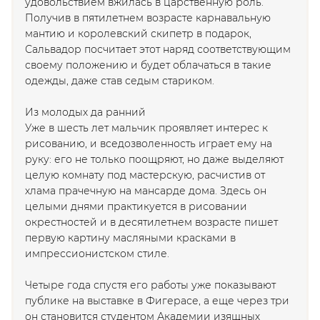
удовольствием вжилась в царственную роль.
Получив в пятилетнем возрасте карнавальную
мантию и королевский скипетр в подарок,
Сальвадор посчитает этот наряд соответствующим
своему положению и будет облачаться в такие
одежды, даже став седым стариком.
Из молодых да ранний
Уже в шесть лет мальчик проявляет интерес к
рисованию, и вседозволенность играет ему на
руку: его не только поощряют, но даже выделяют
целую комнату под мастерскую, расчистив от
хлама прачечную на мансарде дома. Здесь он
целыми днями практикуется в рисовании
окрестностей и в десятилетнем возрасте пишет
первую картину масляными красками в
импрессионистском стиле.
Четыре года спустя его работы уже показывают
публике на выставке в Фигерасе, а еще через три
он становится студентом Академии изящных