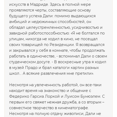
искусств в Мадриде. Здесь в полной мере
проявляются черты, составляющие основу
будущего успеха Дали: помимо выдающихся
амбиций и недюжинных способностей, он
обладал целеустремленностью, усидчивостью и
завидной работоспособностью:
«Я не болтался по
улицам, никогда не ходил в кино, не посещал
своих товарищей по Резиденции. Я возвращался
и закрывался у себя в комнате, чтобы продолжать
работать в одиночестве
, - вспоминал Дали о своем
студенческом досуге. -
В воскресные утра я ходил
в музей Прадо и брал каталоги картин разных
школ… А всякие развлечения мне претили».
Несмотря на увлеченность работой, он все-таки
находит время на знакомство и общение с
Федерико Гарсиа Лоркой и Луисом Бунюэлем. С
первым его свяжет нежная дружба, а со вторым –
совместное творчество в кинематографе.
Несмотря на полную отдачу живописи, Дали не