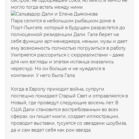
сестрой, не одобрявшей союз, но никто и ничто не
могло тогда встать между ними.
Пара селится в небольшом рыбацком доме в
Порт-Льигате, который в будущем разрастется до
полноценной резиденции Дали. Гала берет на
себя функции арт-менеджера, няньки, музы и дает
ему возможность полностью погрузиться в работу.
Ухитряется рассориться с сюрреалистами – даже
для них взгляды и эпатаж испанца оказались
чересчур. Но он больше и не нуждался в
компании. У него была Гала.
Когда в Европу приходит война, супруги
поспешно покидают Старый Свет и отправляются в
Новый, где проведут следующие восемь лет. В
США Дали становится востребованным во всех
сферах: он пишет книги, создает иллюстрации,
проводит выставки, тусуется со звездами шоубиза,
да и сам ведет себя как рок-звезда.