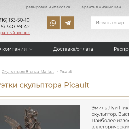
Гравировка и упаковка
Гарантия низких цен
916) 133-50-10
15) 340-59-42
братный звонок
О компании
Доставка/оплата
Распр
Скульпторы Bronza-Market
Picault
этки скульптора Picault
Эмиль Луи Пико
скульптор. Выст
Наиболее изве
аллегорические