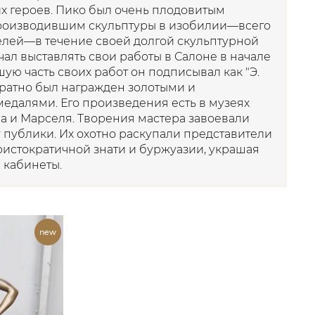
х героев. Пико был очень плодовитым
роизводившим скульптуры в изобилии—всего
елей—в течение своей долгой скульптурной
чал выставлять свои работы в Салоне в начале
шую часть своих работ он подписывал как "Э.
ратно был награжден золотыми и
едалями. Его произведения есть в музеях
а и Марселя. Творения мастера завоевали
 публики. Их охотно раскупали представители
истократичной знати и буржуазии, украшая
 кабинеты.