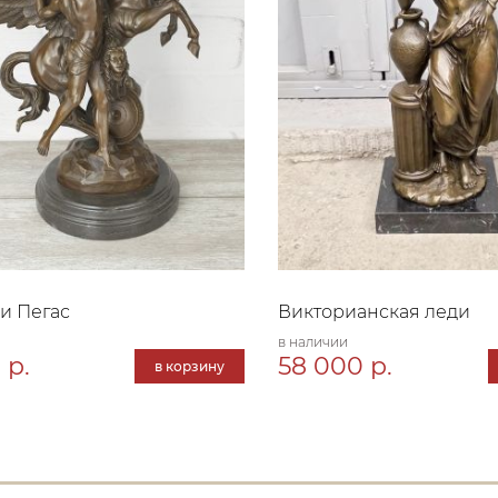
и Пегас
Викторианская леди
в наличии
 р.
58 000 р.
в корзину