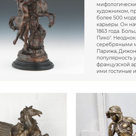
мифологически
художником, п
более 500 мод
карьеры. Он на
1863 года. Боль
Пико". Неоднок
серебряными м
Парижа, Дижон
популярность у
французской ар
ими гостиные и