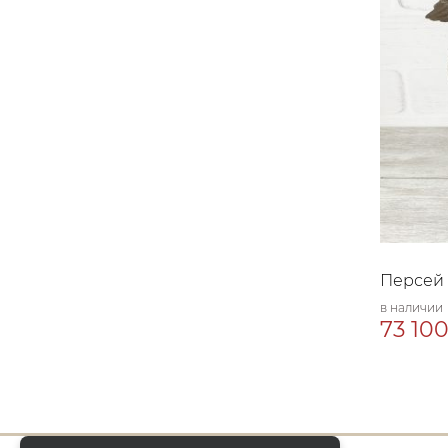
Персей 
в наличии
73 100