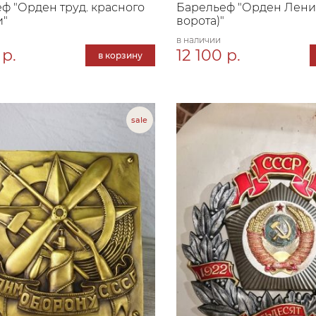
ф "Орден труд. красного
Барельеф "Орден Лени
и"
ворота)"
в наличии
 р.
12 100 р.
в корзину