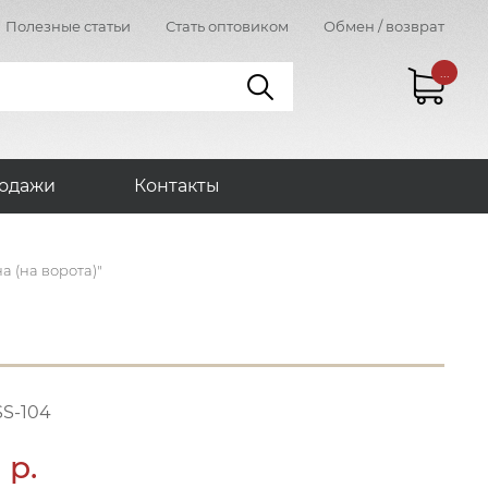
Полезные статьи
Стать оптовиком
Обмен / возврат
...
одажи
Контакты
 (на ворота)"
SS-104
 р.