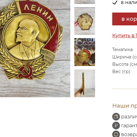
в нал
в ко
Купить в 
Тематика:
Ширина (с
Высота (см
Вес (гр):
Наши пр
разли
гаран
возвр