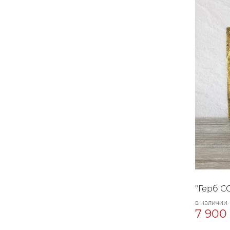
"Герб С
в наличии
7 900 