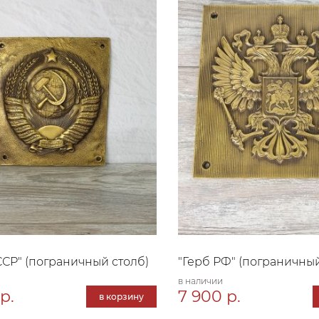
ССР" (пограничный столб)
"Герб РФ" (пограничный
в наличии
р.
7 900 р.
в корзину