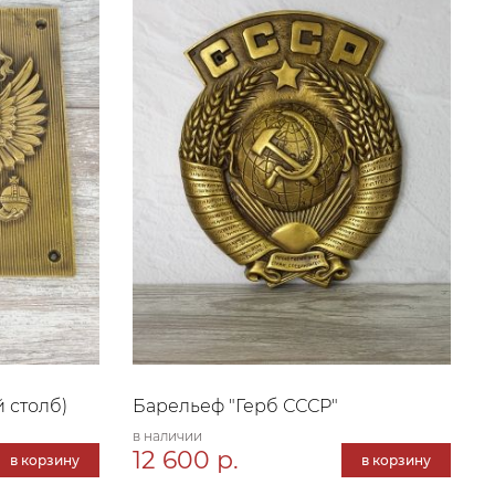
 столб)
Барельеф "Герб СССР"
в наличии
12 600 р.
в корзину
в корзину