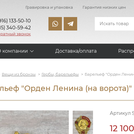
Гравировка и упаковка
Гарантия низких цен
916) 133-50-10
15) 340-59-42
братный звонок
О компании
Доставка/оплата
Распр
Вещи из бронзы
Гербы, барельефы
Барельеф "Орден Ленина
льеф "Орден Ленина (на ворота)"
Артикул 
12 100