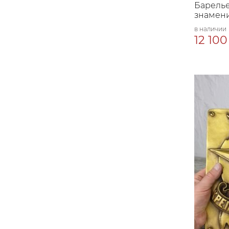
Барелье
знамен
в наличии
12 100