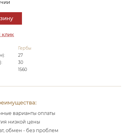
ичии
рзину
1 клик
Гербы
м):
27
):
30
1560
еимущества:
чные варианты оплаты
тия низкой цены
ат, обмен - без проблем