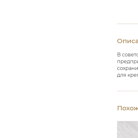
Опис
В совет
предпри
сохрани
для кре
Похож