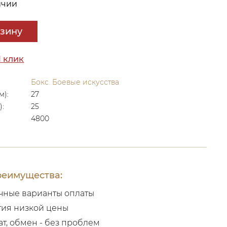
ичии
рзину
1 клик
Бокс. Боевые искусства
м):
27
):
25
4800
еимущества:
чные варианты оплаты
тия низкой цены
ат, обмен - без проблем