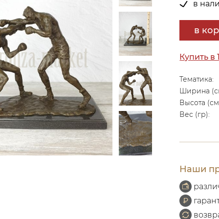
в нал
в ко
Купить в 
Тематика:
Ширина (с
Высота (см
Вес (гр):
Наши пр
разли
гаран
возвр