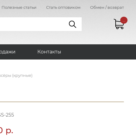
Полезные статьи
Стать оптовиком
Обмен / возврат
...
одажи
Контакты
ксёры (крупные)
SS-255
0 р.