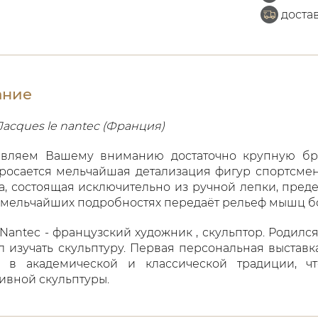
доста
ание
 Jacques le nantec (Франция)
авляем Вашему вниманию достаточно крупную бро
росается мельчайшая детализация фигур спортсме
а, состоящая исключительно из ручной лепки, пред
 мельчайших подробностях передаёт рельеф мышц б
Nantec - французский художник , скульптор. Родился 
л изучать скульптуру. Первая персональная выставка
л в академической и классической традиции, ч
ивной скульптуры.