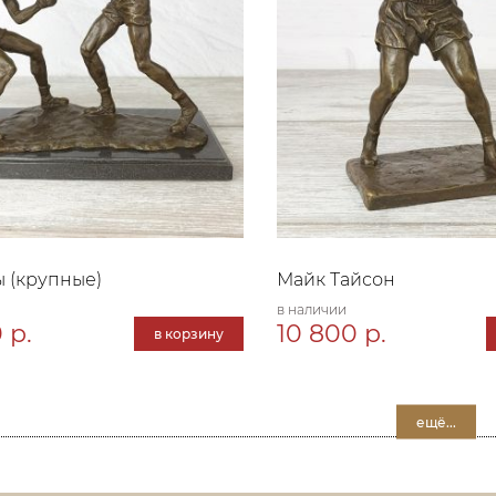
 (крупные)
Майк Тайсон
в наличии
 р.
10 800 р.
в корзину
ещё...