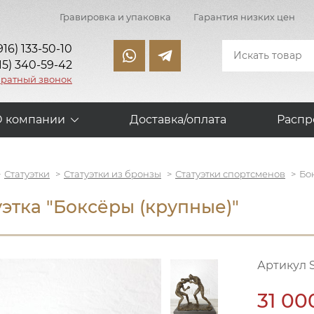
Гравировка и упаковка
Гарантия низких цен
916) 133-50-10
15) 340-59-42
братный звонок
О компании
Доставка/оплата
Распр
Статуэтки
Статуэтки из бронзы
Статуэтки спортсменов
Бо
уэтка "Боксёры (крупные)"
Артикул 
31 00