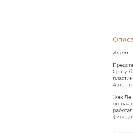
Опис
Автор -
Предст
Сразу б
пластик
Автор в
Жак Ле 
он нача
работа
фигурат