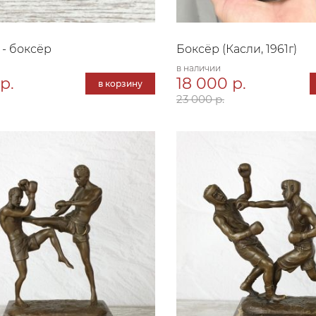
 - боксёр
Боксёр (Касли, 1961г)
в наличии
р.
18 000 р.
в корзину
23 000 р.