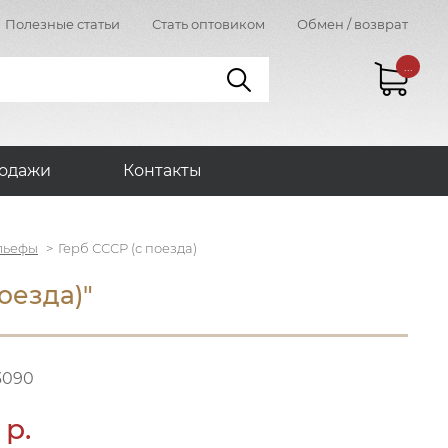
Полезные статьи
Стать оптовиком
Обмен / возврат
...
одажи
Контакты
льефы
Герб СССР (с поезда)
оезда)"
3090
 р.