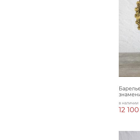
Барелье
знамен
в наличии
12 100