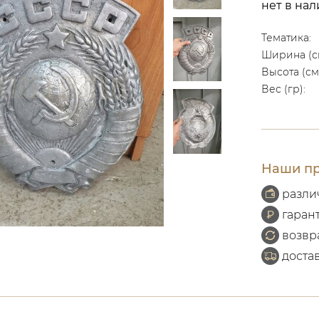
нет в на
Тематика:
Ширина (с
Высота (см
Вес (гр):
Наши пр
разли
гаран
возвр
доста