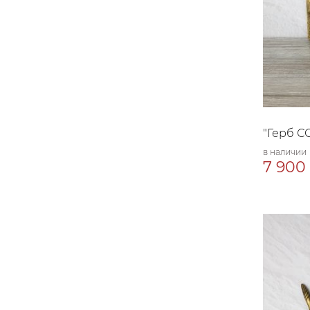
"Герб С
в наличии
7 900 