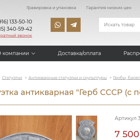
Гравировка и упаковка
Гарантия низких цен
916) 133-50-10
15) 340-59-42
братный звонок
О компании
Доставка/оплата
Распр
Статуэтки
Антикварные статуэтки и скульптуры
Гербы, баре
уэтка антикварная "Герб СССР (с п
Артикул 
7 500