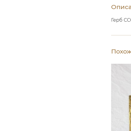
Опис
Герб СС
Похож