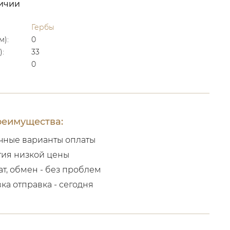
личии
Гербы
м):
0
):
33
0
еимущества:
чные варианты оплаты
тия низкой цены
ат, обмен - без проблем
вка отправка - сегодня