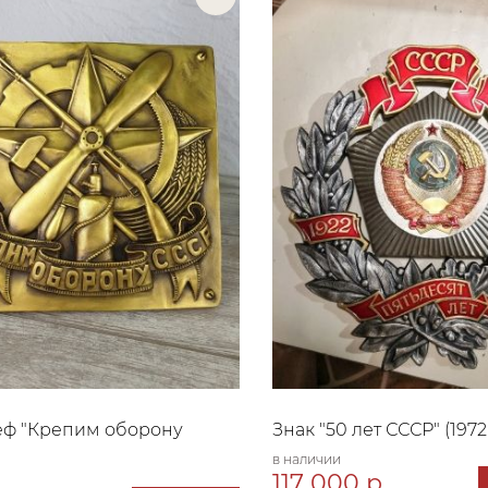
еф "Крепим оборону
Знак "50 лет СССР" (1972г
в наличии
117 000 р.