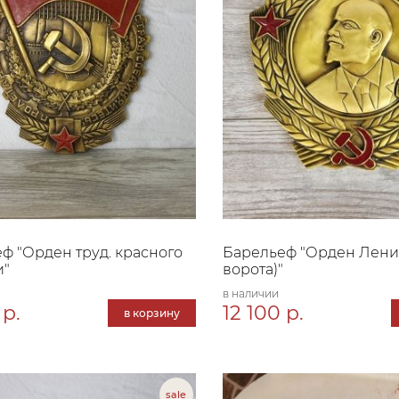
ф "Орден труд. красного
Барельеф "Орден Лени
и"
ворота)"
в наличии
 р.
12 100 р.
в корзину