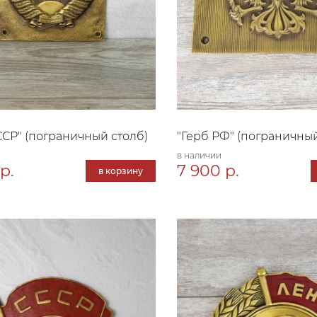
ССР" (пограничный столб)
"Герб РФ" (пограничный
в наличии
р.
7 900 р.
в корзину