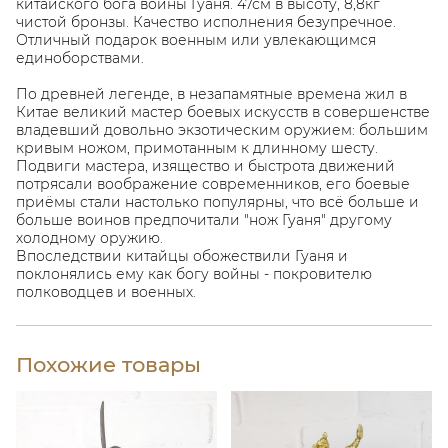
китайского бога войны Гуаня. 47см в высоту, 8,8кг
чистой бронзы. Качество исполнения безупречное.
Отличный подарок военным или увлекающимся
единоборствами.
По древней легенде, в незапамятные времена жил в
Китае великий мастер боевых искусств в совершенстве
владевший довольно экзотическим оружием: большим
кривым ножом, примотанным к длинному шесту.
Подвиги мастера, изящество и быстрота движений
потрясали воображение современников, его боевые
приёмы стали настолько популярны, что всё больше и
больше воинов предпочитали "нож Гуаня" другому
холодному оружию.
Впоследствии китайцы обожествили Гуаня и
поклонялись ему как богу войны - покровителю
полководцев и военных.
Похожие товары