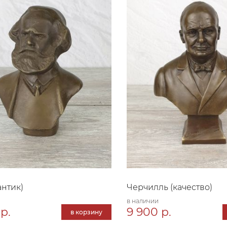
антик)
Черчилль (качество)
в наличии
р.
9 900 р.
в корзину