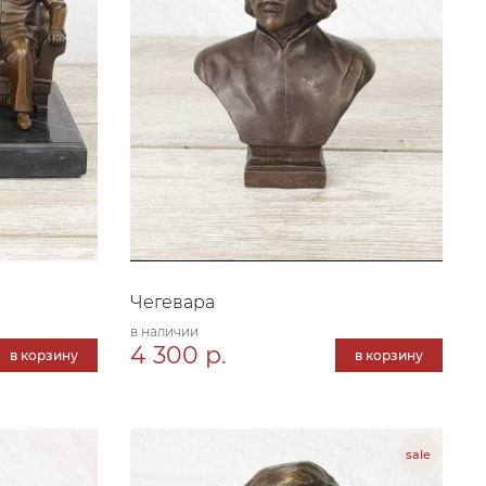
Чегевара
в наличии
4 300 р.
в корзину
в корзину