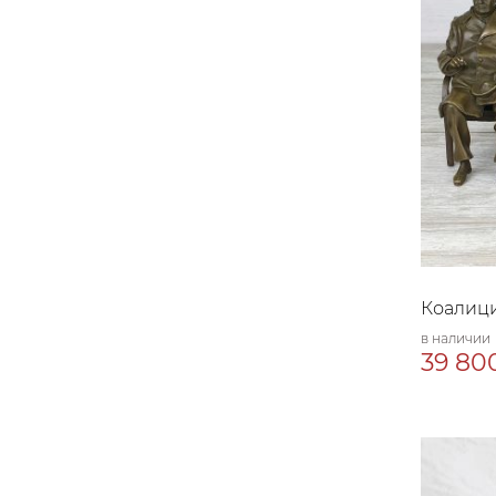
Коалици
в наличии
39 800