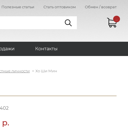
Полезные статьи
Стать оптовиком
Обмен / возврат
...
одажи
Контакты
стные личности
Хо Ши Мин
1402
 р.