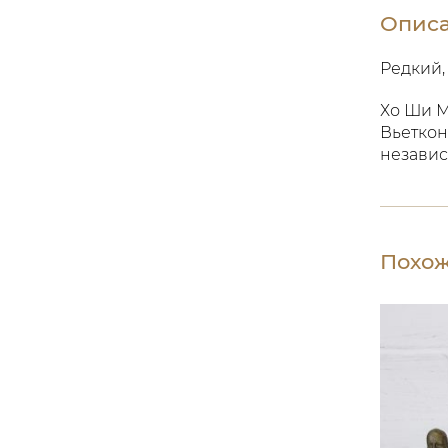
Опис
Редкий,
Хо Ши М
Вьеткон
независ
Похож