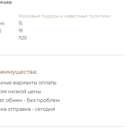
личии
Мировые лидеры и известные политики
м):
15
):
19
1120
еимущества:
чные варианты оплаты
тия низкой цены
ат, обмен - без проблем
вка отправка - сегодня