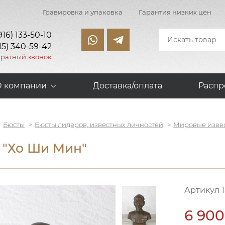
Гравировка и упаковка
Гарантия низких цен
916) 133-50-10
15) 340-59-42
братный звонок
О компании
Доставка/оплата
Распр
Бюсты
Бюсты лидеров, известных личностей
Мировые изве
 "Хо Ши Мин"
Артикул 
6 900