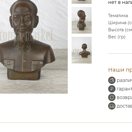
нет в на
Тематика:
Ширина (с
Высота (см
Вес (гр):
Наши пр
разли
гаран
возвр
доста