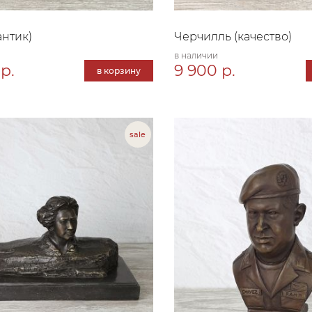
антик)
Черчилль (качество)
в наличии
р.
9 900 р.
в корзину