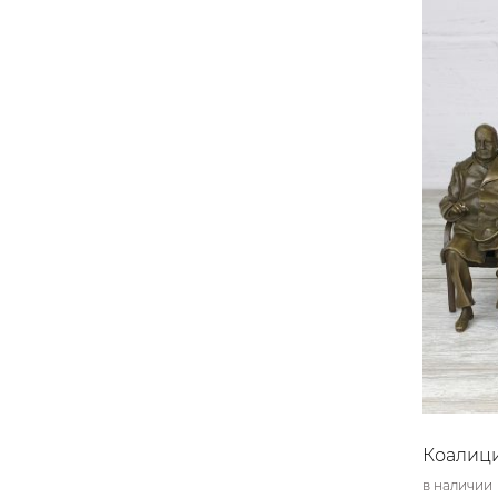
Коалици
в наличии