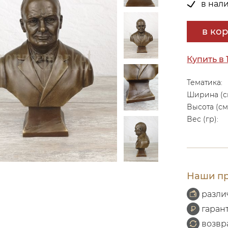
в нал
в ко
Купить в 
Тематика:
Ширина (с
Высота (см
Вес (гр):
Наши пр
разли
гаран
возвр