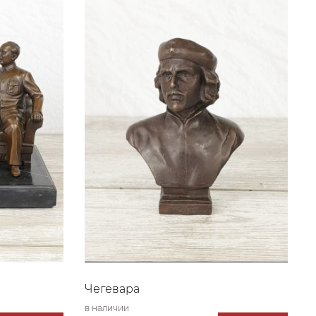
Чегевара
в наличии