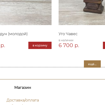
дун (молодой)
Уго Чавес
в наличии
р.
6 700 р.
в корзину
ещё...
Магазин
Доставка/оплата