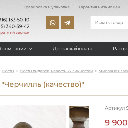
Гравировка и упаковка
Гарантия низких цен
916) 133-50-10
15) 340-59-42
братный звонок
О компании
Доставка/оплата
Распр
Бюсты
Бюсты лидеров, известных личностей
Мировые изве
 "Черчилль (качество)"
Артикул 
9 900