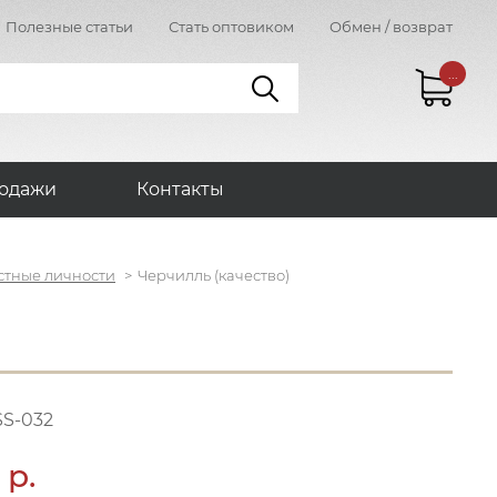
Полезные статьи
Стать оптовиком
Обмен / возврат
...
одажи
Контакты
стные личности
Черчилль (качество)
SS-032
 р.