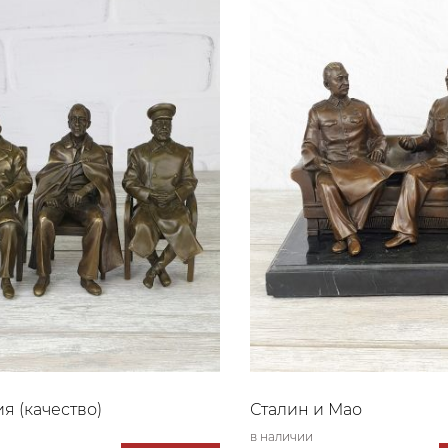
я (качество)
Сталин и Мао
в наличии