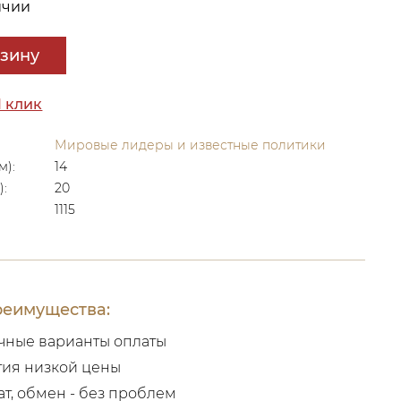
ичии
рзину
1 клик
Мировые лидеры и известные политики
м):
14
):
20
1115
еимущества:
чные варианты оплаты
тия низкой цены
ат, обмен - без проблем