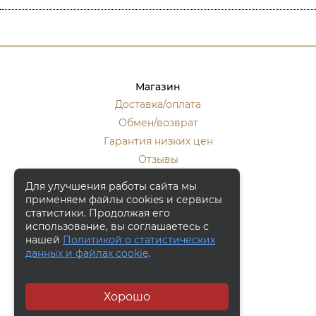
Магазин
Доставка/оплата
Обмен/возврат
Гарантия низких цен
Отзывы
Стать оптовиком
Для улучшения работы сайта мы
применяем файлы cookies и сервисы
Контакты
статистики. Продолжая его
Москва, ул. Кулакова 20, к.1.
использование, вы соглашаетесь с
нашей
Политикой о статистических
+7 (916) 133-50-10
данных и файлах cookie
.
+7 (915) 340-59-42
Заказать обратный звонок
Хорошо
© 2006 - 2026, "Bronza-Market"