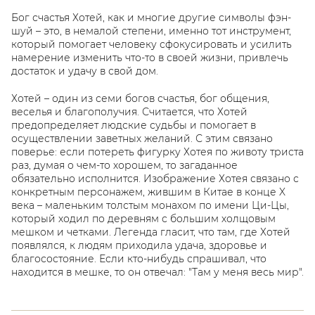
Бог счастья Хотей, как и многие другие символы фэн-
шуй – это, в немалой степени, именно тот инструмент,
который помогает человеку сфокусировать и усилить
намерение изменить что-то в своей жизни, привлечь
достаток и удачу в свой дом.
Хотей – один из семи богов счастья, бог общения,
веселья и благополучия. Считается, что Хотей
предопределяет людские судьбы и помогает в
осуществлении заветных желаний. С этим связано
поверье: если потереть фигурку Хотея по животу триста
раз, думая о чем-то хорошем, то загаданное
обязательно исполнится. Изображение Хотея связано с
конкретным персонажем, жившим в Китае в конце X
века – маленьким толстым монахом по имени Ци-Цы,
который ходил по деревням с большим холщовым
мешком и четками. Легенда гласит, что там, где Хотей
появлялся, к людям приходила удача, здоровье и
благосостояние. Если кто-нибудь спрашивал, что
находится в мешке, то он отвечал: "Там у меня весь мир".