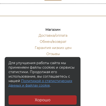
Магазин
Доставка/оплата
Обмен/возврат
Гарантия низких цен
Отзывы
Стать оптовиком
Для улучшения работы сайта мы
применяем файлы cookies и сервисы
Контакты
статистики. Продолжая его
Москва, ул. Кулакова 20, к.1.
использование, вы соглашаетесь с
нашей
Политикой о статистических
+7 (916) 133-50-10
данных и файлах cookie
.
+7 (915) 340-59-42
Заказать обратный звонок
Хорошо
© 2006 - 2026, "Bronza-Market"