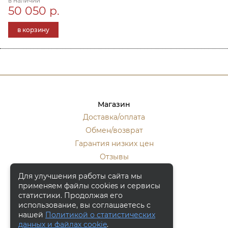
в наличии
50 050 р.
в корзину
Магазин
Доставка/оплата
Обмен/возврат
Гарантия низких цен
Отзывы
Стать оптовиком
Для улучшения работы сайта мы
применяем файлы cookies и сервисы
Контакты
статистики. Продолжая его
Москва, ул. Кулакова 20, к.1.
использование, вы соглашаетесь с
нашей
Политикой о статистических
+7 (916) 133-50-10
данных и файлах cookie
.