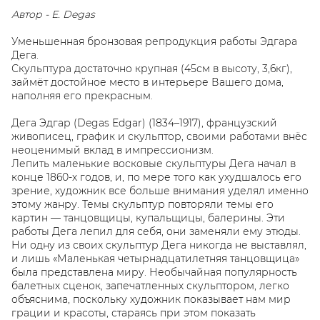
Автор - E. Degas
Уменьшенная бронзовая репродукция работы Эдгара
Дега.
Скульптура достаточно крупная (45см в высоту, 3,6кг),
займёт достойное место в интерьере Вашего дома,
наполняя его прекрасным.
Дега Эдгар (Degas Edgar) (1834–1917), французский
живописец, график и скульптор, своими работами внёс
неоценимый вклад в импрессионизм.
Лепить маленькие восковые скульптуры Дега начал в
конце 1860-х годов, и, по мере того как ухудшалось его
зрение, художник все больше внимания уделял именно
этому жанру. Темы скульптур повторяли темы его
картин — танцовщицы, купальщицы, балерины. Эти
работы Дега лепил для себя, они заменяли ему этюды.
Ни одну из своих скульптур Дега никогда не выставлял,
и лишь «Маленькая четырнадцатилетняя танцовщица»
была представлена миру. Необычайная популярность
балетных сценок, запечатленных скульптором, легко
объяснима, поскольку художник показывает нам мир
грации и красоты, стараясь при этом показать