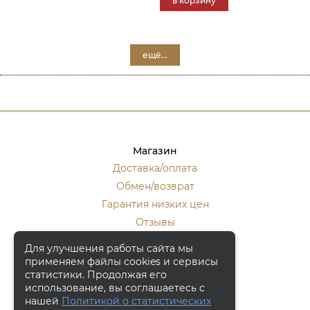
в корзину
ещё...
Магазин
Доставка/оплата
Обмен/возврат
Гарантия низких цен
Отзывы
Стать оптовиком
Для улучшения работы сайта мы
применяем файлы cookies и сервисы
Контакты
статистики. Продолжая его
Москва, ул. Кулакова 20, к.1.
использование, вы соглашаетесь с
нашей
Политикой о статистических
+7 (916) 133-50-10