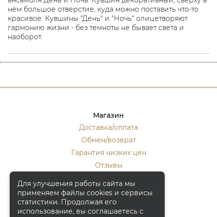
нём большое отверстие, куда можно поставить что-то
красивое. Кувшины "День" и "Ночь" олицетворяют
гармонию жизни - без темноты не бывает света и
наоборот.
Магазин
Доставка/оплата
Обмен/возврат
Гарантия низких цен
Отзывы
Стать оптовиком
Для улучшения работы сайта мы
применяем файлы cookies и сервисы
Контакты
статистики. Продолжая его
Москва, ул. Кулакова 20, к.1.
использование, вы соглашаетесь с