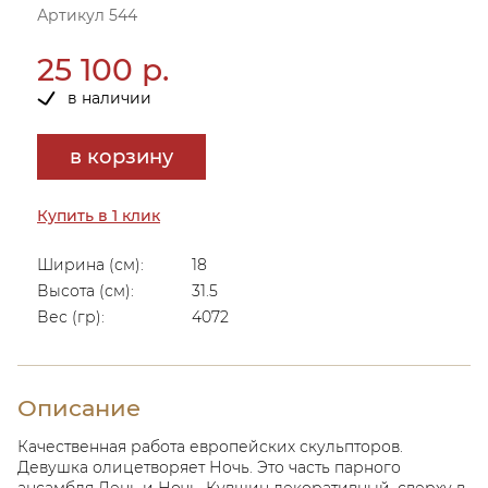
Артикул 544
25 100 р.
в наличии
в корзину
Купить в 1 клик
Ширина (см):
18
Высота (см):
31.5
Вес (гр):
4072
Описание
Качественная работа европейских скульпторов.
Девушка олицетворяет Ночь. Это часть парного
ансамбля День и Ночь. Кувшин декоративный, сверху в