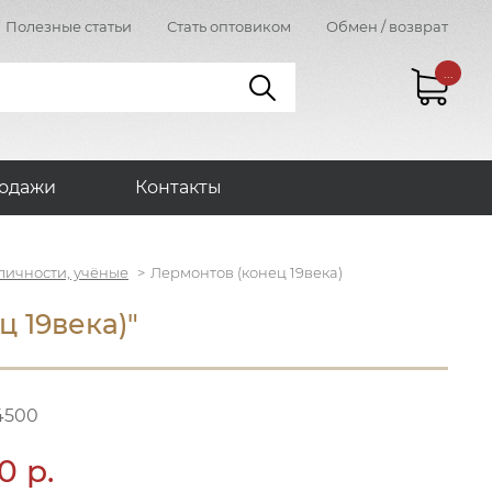
Полезные статьи
Стать оптовиком
Обмен / возврат
...
одажи
Контакты
личности, учёные
Лермонтов (конец 19века)
 19века)"
4500
0 р.