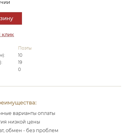
ичии
рзину
1 клик
Поэты
м):
10
):
19
0
еимущества:
чные варианты оплаты
тия низкой цены
ат, обмен - без проблем