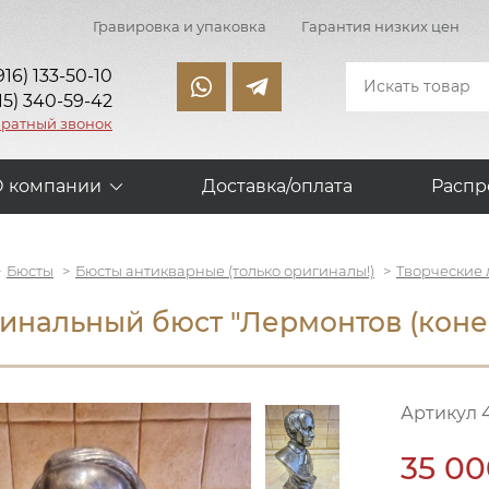
Гравировка и упаковка
Гарантия низких цен
916) 133-50-10
15) 340-59-42
братный звонок
О компании
Доставка/оплата
Распр
Бюсты
Бюсты антикварные (только оригиналы!)
Творческие 
инальный бюст "Лермонтов (конец
Артикул 
35 00