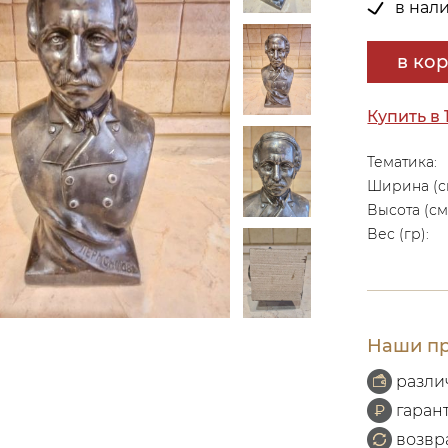
в нал
в ко
Купить в 
Тематика:
Ширина (с
Высота (см
Вес (гр):
Наши пр
разли
гаран
возвр