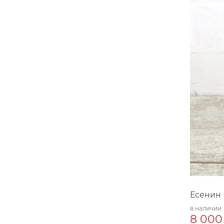
Есенин (
в наличии
8 000