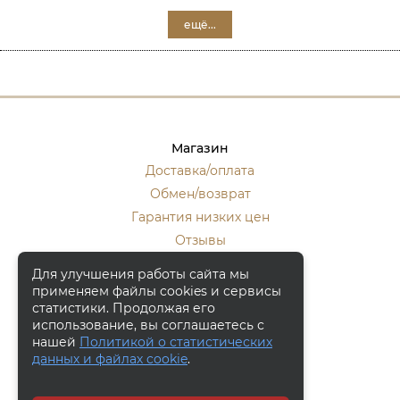
ещё...
Магазин
Доставка/оплата
Обмен/возврат
Гарантия низких цен
Отзывы
Стать оптовиком
Для улучшения работы сайта мы
применяем файлы cookies и сервисы
Контакты
статистики. Продолжая его
Москва, ул. Кулакова 20, к.1.
использование, вы соглашаетесь с
нашей
Политикой о статистических
+7 (916) 133-50-10
данных и файлах cookie
.
+7 (915) 340-59-42
Заказать обратный звонок