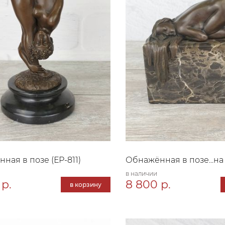
ная в позе (ЕР-811)
Обнажённая в позе...на
в наличии
 р.
8 800 р.
в корзину