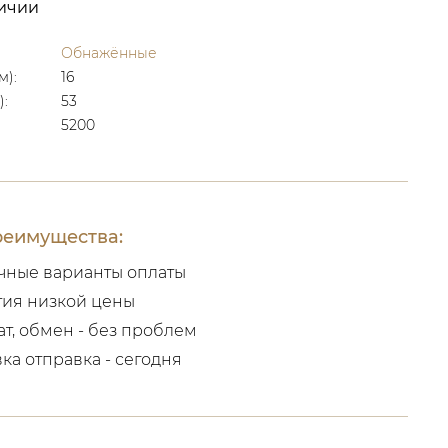
личии
Обнажённые
м):
16
):
53
5200
еимущества:
чные варианты оплаты
тия низкой цены
ат, обмен - без проблем
вка отправка - сегодня