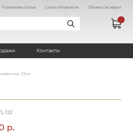
Полезные статьи
Стать оптовиком
Обмен / возврат
...
одажи
Контакты
ажённая. 53см
L-122
0 р.