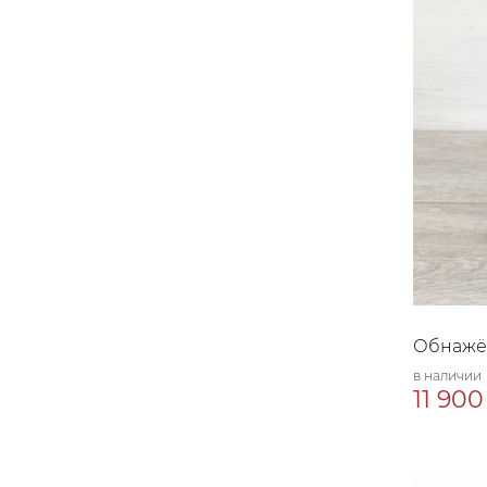
Обнажён
в наличии
11 900