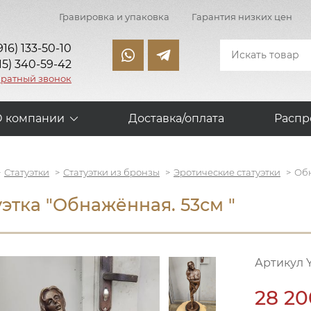
Гравировка и упаковка
Гарантия низких цен
916) 133-50-10
15) 340-59-42
братный звонок
О компании
Доставка/оплата
Распр
Статуэтки
Статуэтки из бронзы
Эротические статуэтки
Обн
уэтка "Обнажённая. 53см "
Артикул Y
28 20