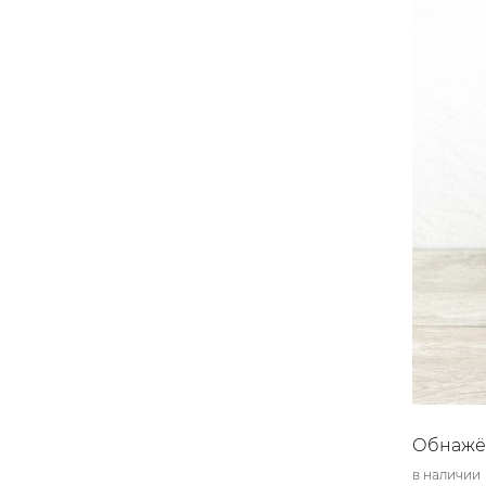
Обнажён
в наличии