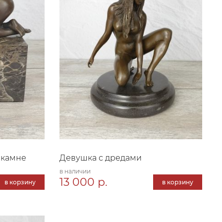
 камне
Девушка с дредами
в наличии
13 000 р.
в корзину
в корзину