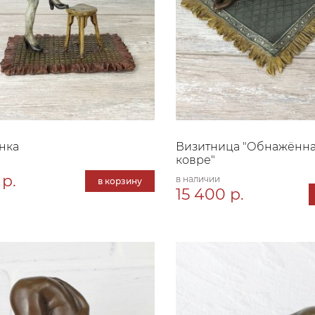
нка
Визитница "Обнажённа
ковре"
 р.
в наличии
в корзину
15 400 р.