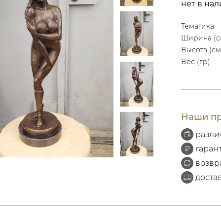
нет в на
Тематика:
Ширина (с
Высота (см
Вес (гр):
Наши пр
разли
гаран
возвр
доста