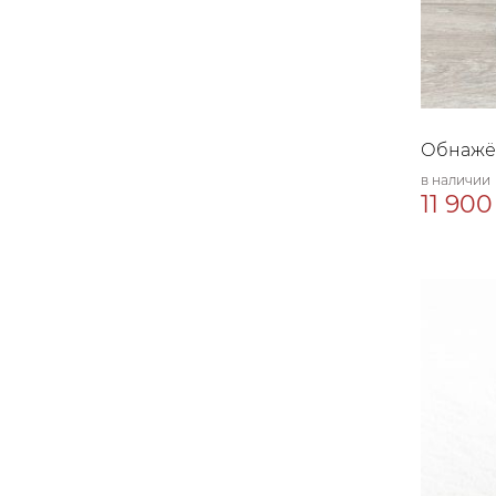
Обнажён
в наличии
11 900