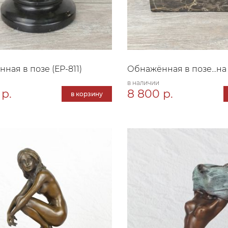
ная в позе (ЕР-811)
Обнажённая в позе...на
в наличии
 р.
8 800 р.
в корзину