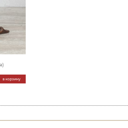
я)
в корзину