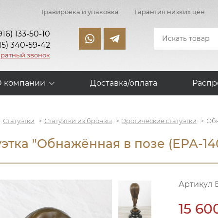
Гравировка и упаковка
Гарантия низких цен
916) 133-50-10
15) 340-59-42
братный звонок
О компании
Доставка/оплата
Распр
Статуэтки
Статуэтки из бронзы
Эротические статуэтки
Обн
уэтка "Обнажённая в позе (ЕРА-14
Артикул 
15 60