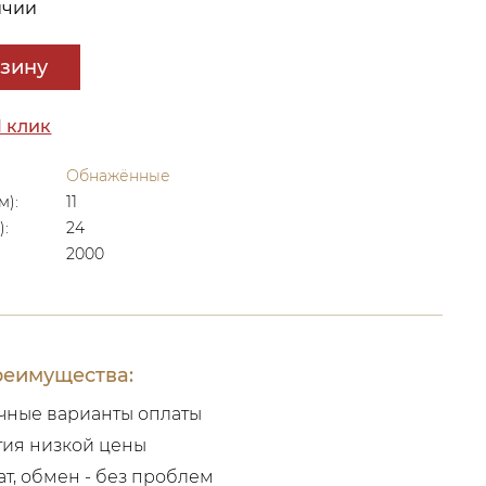
ичии
рзину
1 клик
Обнажённые
м):
11
):
24
2000
еимущества:
чные варианты оплаты
тия низкой цены
ат, обмен - без проблем