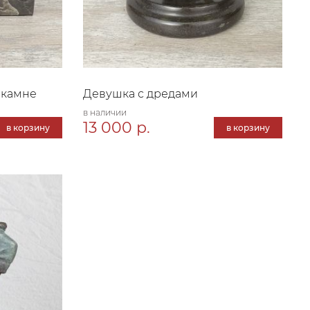
 камне
Девушка с дредами
в наличии
13 000 р.
в корзину
в корзину