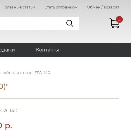
Полезные статьи
Стать оптовиком
Обмен / возврат
...
одажи
Контакты
ажённая в позе (ЕРА-140)
0)"
ЕРА-140
0 р.