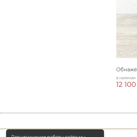
Обнажён
в наличии
12 100