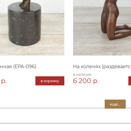
ная (ЕРА-096)
На коленях (раздеваетс
в наличии
 р.
6 200 р.
в корзину
ещё...