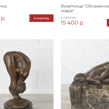
нка
Визитница "Обнажённа
ковре"
 р.
в наличии
в корзину
15 400 р.