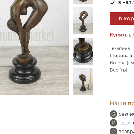
в нал
в ко
Купить в 
Тематика:
Ширина (с
Высота (см
Вес (гр):
Наши пр
разли
гаран
возвр