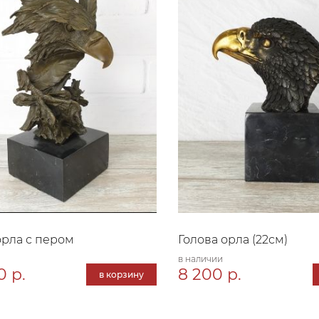
орла с пером
Голова орла (22см)
в наличии
0 р.
8 200 р.
в корзину