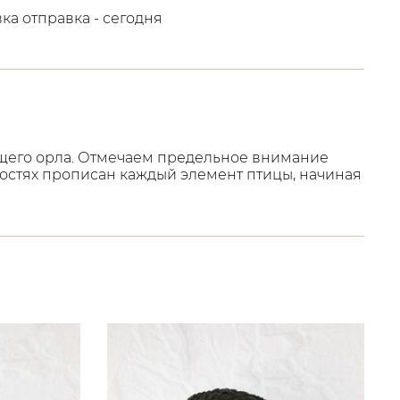
вка отправка - сегодня
щего орла. О
тмечаем предельное внимание
остях прописан каждый элемент птицы, начиная