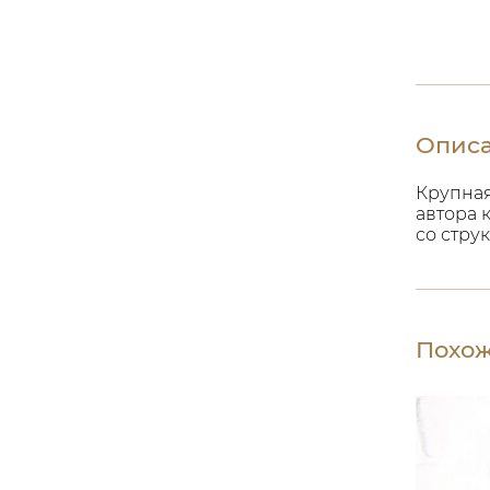
Опис
Крупная
автора 
со стру
Похож