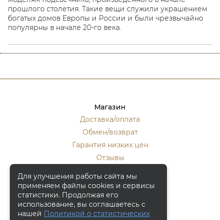
прошлого столетия. Такие вещи служили украшением
богатых домов Европы и России и были чрезвычайно
популярны в начале 20-го века.
Магазин
Доставка/оплата
Обмен/возврат
Гарантия низких цен
Отзывы
Стать оптовиком
Для улучшения работы сайта мы
применяем файлы cookies и сервисы
Контакты
статистики. Продолжая его
Москва, ул. Кулакова 20, к.1.
использование, вы соглашаетесь с
нашей
Политикой о статистических
+7 (916) 133-50-10