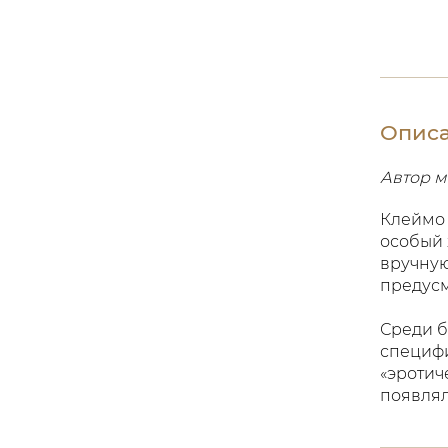
Опис
Автор м
Клеймо 
особый 
вручную
предус
Среди б
специфи
«эротич
появлял