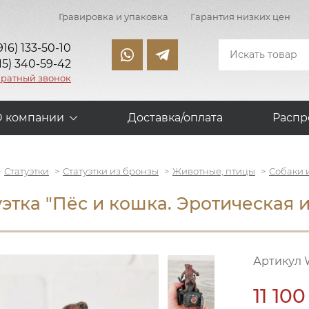
Гравировка и упаковка
Гарантия низких цен
916) 133-50-10
15) 340-59-42
братный звонок
О компании
Доставка/оплата
Распр
Статуэтки
Статуэтки из бронзы
Животные, птицы
Собаки 
уэтка "Пёс и кошка. Эротическая и
Артикул 
11 100