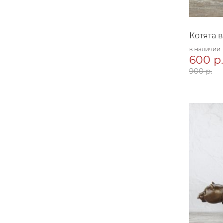
Котята 
в наличии
600 р
900 р.