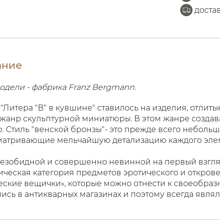
доста
ание
одели - фабрика Franz Bergmann.
"Литера "В" в кувшине" ставилось на изделия, отлиты
жанр скульптурной миниатюры. В этом жанре создав
. Стиль "венской бронзы"- это прежде всего небольш
матривающие мельчайшую детализацию каждого эле
езобидной и совершенно невинной на первый взгля
ческая категория предметов эротического и открове
еские вещички», которые можно отнести к своеобраз
ись в антикварных магазинах и поэтому всегда явля