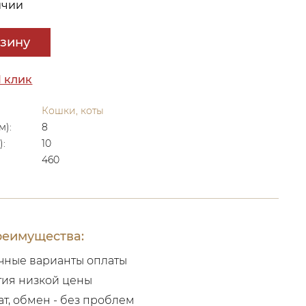
ичии
рзину
1 клик
Кошки, коты
м):
8
):
10
460
еимущества:
чные варианты оплаты
тия низкой цены
ат, обмен - без проблем