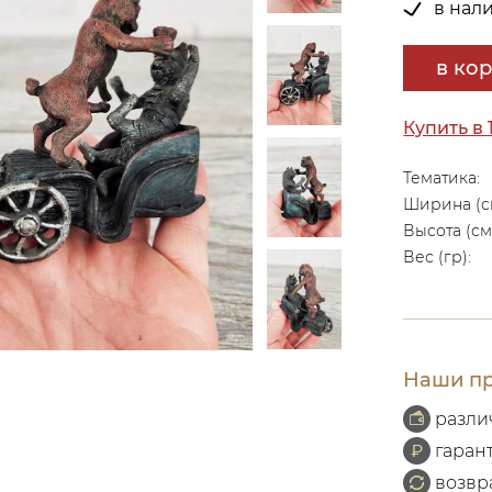
в нал
в ко
Купить в 
Тематика:
Ширина (с
Высота (см
Вес (гр):
Наши пр
разли
гаран
возвр