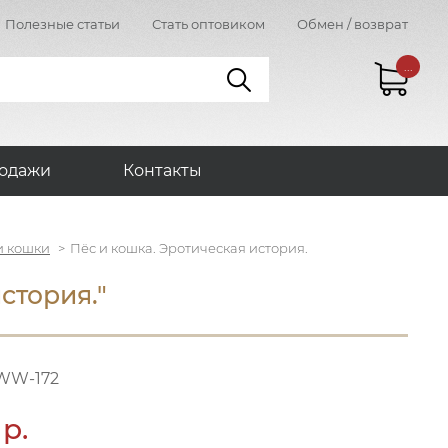
Полезные статьи
Стать оптовиком
Обмен / возврат
...
одажи
Контакты
и кошки
Пёс и кошка. Эротическая история.
стория."
WW-172
 р.