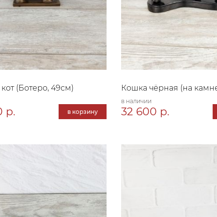
кот (Ботеро, 49см)
Кошка чёрная (на камн
в наличии
 р.
32 600 р.
в корзину