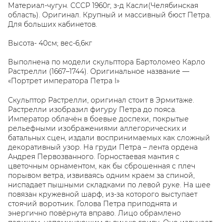
Материал-чугун. СССР 1960г, з-д Касли(Челябинская
область). Оригинал. Крупный и массивный бюст Петра.
Для больших кабинетов.
Высота- 40см; вес-6,6кг
Выполнена по модели скульптора Бартоломео Карло
Растрелли (1667–1744). Оригинальное название —
«Портрет императора Петра I»
Скульптор Растрелли, оригинал стоит в Эрмитаже.
Растрелли изобразил фигуру Петра до пояса.
Император облачён в боевые доспехи, покрытые
рельефными изображениями аллегорических и
батальных сцен, издали воспринимаемых как сложный
декоративный узор. На груди Петра – лента ордена
Андрея Первозванного. Горностаевая мантия с
цветочным орнаментом, как бы сброшенная с плеч
порывом ветра, извиваясь одним краем за спиной,
ниспадает пышными складками по левой руке. На шее
повязан кружевной шарф, из-за которого выступает
стоячий воротник. Голова Петра приподнята и
энергично повёрнута вправо. Лицо обрамлено