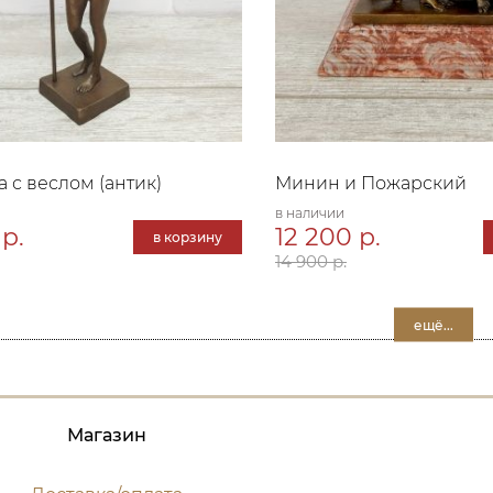
 с веслом (антик)
Минин и Пожарский
в наличии
 р.
12 200 р.
в корзину
14 900 р.
ещё...
Магазин