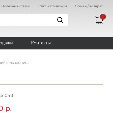
Полезные статьи
Стать оптовиком
Обмен / возврат
...
одажи
Контакты
чий и колхозница
SS-048
0 р.