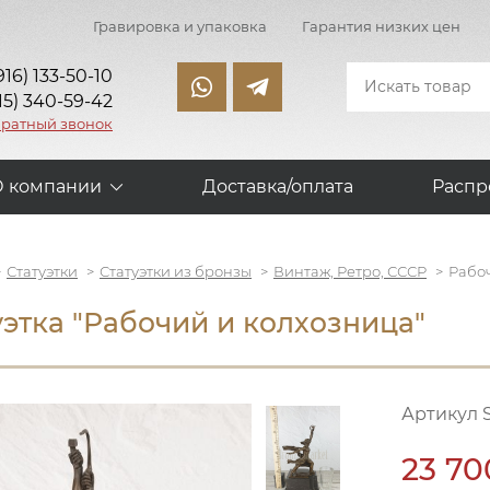
Гравировка и упаковка
Гарантия низких цен
916) 133-50-10
15) 340-59-42
братный звонок
О компании
Доставка/оплата
Распр
Статуэтки
Статуэтки из бронзы
Винтаж, Ретро, СССР
Рабо
уэтка "Рабочий и колхозница"
Артикул 
23 70