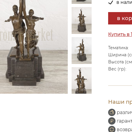
в нал
в ко
Купить в 
Тематика:
Ширина (с
Высота (см
Вес (гр):
Наши пр
разли
гаран
возвр