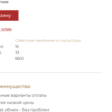
ичии
рзину
1 клик
Советские памятники и скульптуры
м):
16
):
33
6600
еимущества:
чные варианты оплаты
тия низкой цены
ат, обмен - без проблем