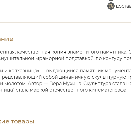
доста
ание
нная, качественная копия знаменитого памятника. Ск
с внушительной мраморной подставкой, по контуру п
й и колхозница» — выдающийся памятник монументал
 представляющий собой динамичную скульптурную гр
и молотом. Автор — Вера Мухина. Скульптура стала не
зница" стала маркой отечественного кинематографа -
ие товары