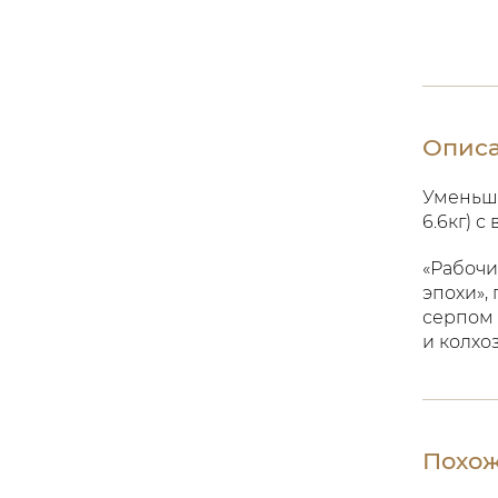
Опис
Уменьше
6.6кг) 
«Рабочи
эпохи»,
серпом 
и колхо
Похож