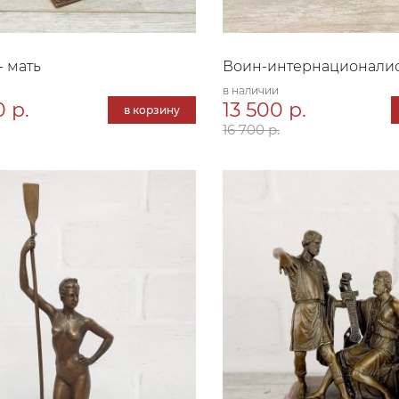
- мать
Воин-интернационали
в наличии
 р.
13 500 р.
в корзину
16 700 р.