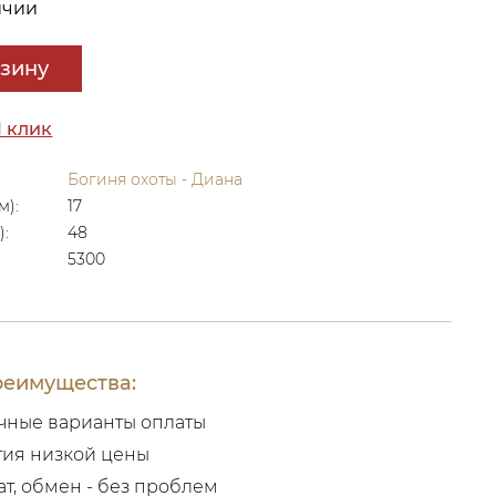
ичии
рзину
1 клик
Богиня охоты - Диана
м):
17
):
48
5300
еимущества:
чные варианты оплаты
тия низкой цены
ат, обмен - без проблем