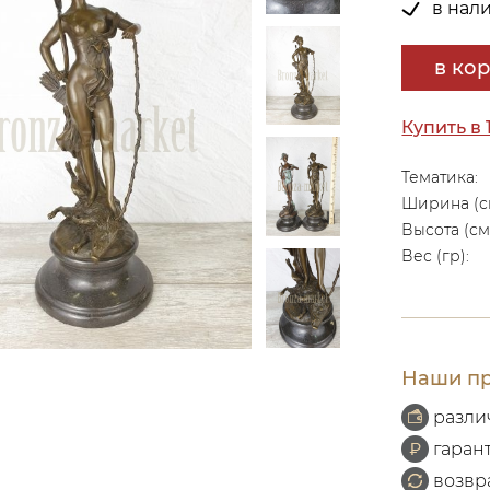
в нал
в ко
Купить в 
Тематика:
Ширина (с
Высота (см
Вес (гр):
Наши пр
разли
гаран
возвр