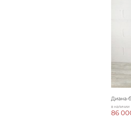
Диана-б
в наличии
86 00