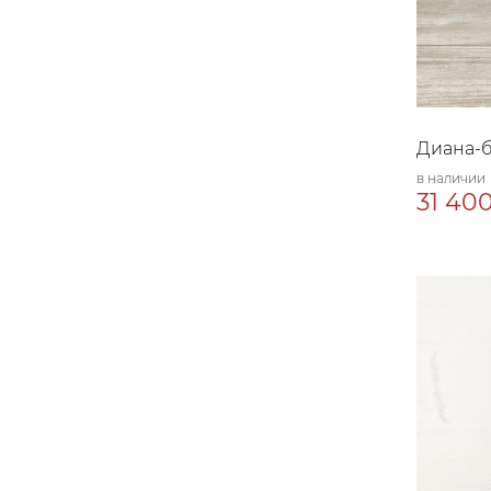
Диана-б
в наличии
31 400