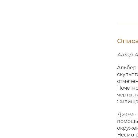
Опис
Автор-A.
Альбер-
скульпт
отмечен
Почетно
черты л
жилища 
Диана
-
помощь 
окружен
Несмотр