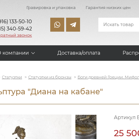
Гравировка и упаковка
Гарантия низких цен
916) 133-50-10
15) 340-59-42
братный звонок
О компании
Доставка/оплата
Распр
Статуэтки
Статуэтки из бронзы
Боги древней Греции. Мифо
ьптура "Диана на кабане"
Артикул 
25 50