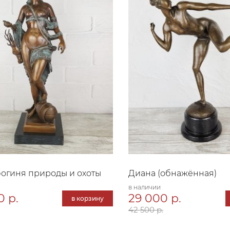
огиня природы и охоты
Диана (обнажённая)
в наличии
0 р.
29 000 р.
в корзину
42 500 р.