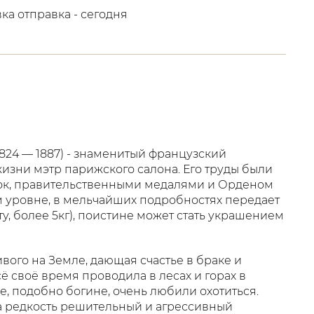
вка отправка - сегодня
;1824 — 1887) - знаменитый французский
изни мэтр парижского салона. Его труды были
ок, правительственными медалями и Орденом
м уровне, в мельчайших подробностях передает
ту, более 5кг), поистине может стать украшением
вого на Земле, дающая счастье в браке и
ё своё время проводила в лесах и горах в
, подобно богине, очень любили охотиться.
на редкость решительный и агрессивный