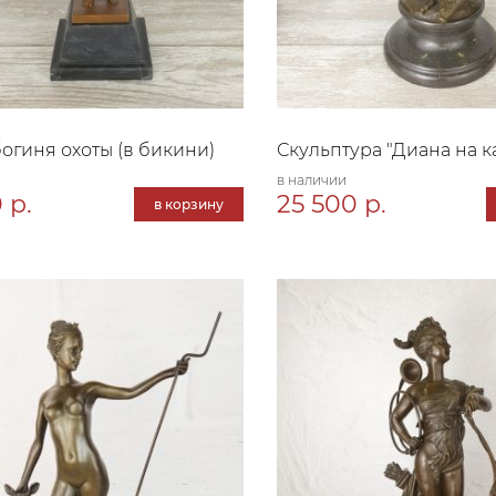
огиня охоты (в бикини)
Скульптура "Диана на к
в наличии
 р.
25 500 р.
в корзину