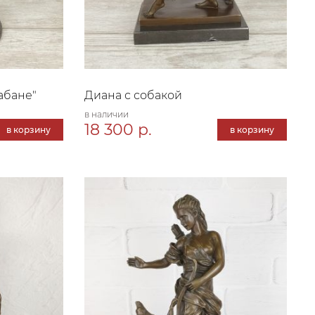
абане"
Диана с собакой
в наличии
18 300 р.
в корзину
в корзину