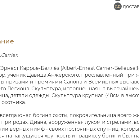
доста
ание
Carrier.
Эрнест Каррье-Беллёз (Albert-Ernest Carrier-Belleuse
ор, ученик Давида Анжерского, прославленный при ж
ы призами и премиями Салона и Всемирных выстав
го Легиона. Скульптура, исполненная на высочайше
ица, детали одежды. Скульптура крупная (48см в высо
охотника.
 всегда юная богиня охоты, покровительница всего жи
при родах. Диана, вооруженная луком и стрелами, вс
ии верных нимф - своих постоянных спутниц, которые
я на кажущуюся хрупкость и грацию, у богини был 