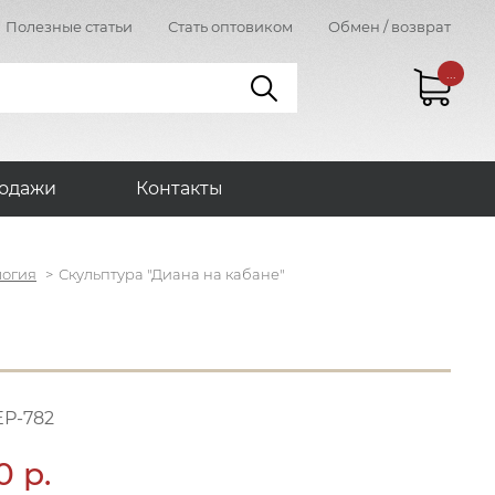
Полезные статьи
Стать оптовиком
Обмен / возврат
...
одажи
Контакты
логия
Скульптура "Диана на кабане"
ЕР-782
0 р.