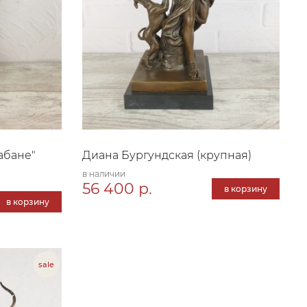
абане"
Диана Бургундская (крупная)
в наличии
56 400 р.
в корзину
в корзину