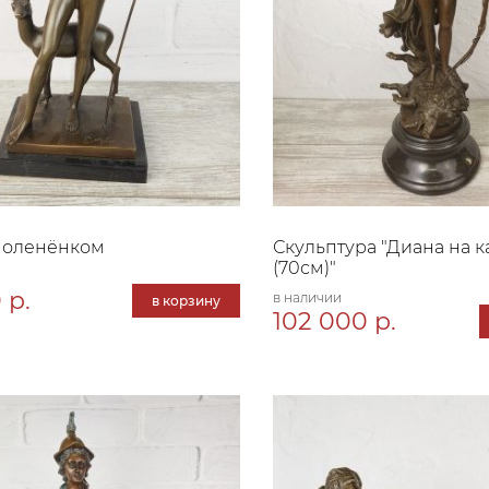
 оленёнком
Скульптура "Диана на к
(70см)"
 р.
в наличии
в корзину
102 000 р.