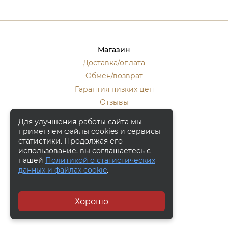
Магазин
Доставка/оплата
Обмен/возврат
Гарантия низких цен
Отзывы
Стать оптовиком
Для улучшения работы сайта мы
применяем файлы cookies и сервисы
Контакты
статистики. Продолжая его
Москва, ул. Кулакова 20, к.1.
использование, вы соглашаетесь с
нашей
Политикой о статистических
+7 (916) 133-50-10
данных и файлах cookie
.
+7 (915) 340-59-42
Заказать обратный звонок
Хорошо
© 2006 - 2026, "Bronza-Market"