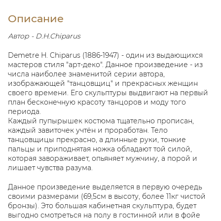
Описание
Автор - D.H.Chiparus
Demetre H. Chiparus (1886-1947) - один из выдающихся
мастеров стиля "арт-деко". Данное произведение - из
числа наиболее знаменитой серии автора,
изображающей "танцовщиц" и прекрасных женщин
своего времени. Его скульптуры выдвигают на первый
план бесконечную красоту танцоров и моду того
периода.
Каждый пупырышек костюма тщательно прописан,
каждый завиточек учтён и проработан. Тело
танцовщицы прекрасно, а длинные руки, тонкие
пальцы и приподнятая ножка обладают той силой,
которая завораживает, опьяняет мужчину, а порой и
лишает чувства разума.
Данное произведение выделяется в первую очередь
своими размерами (69,5см в высоту, более 11кг чистой
бронзы). Это большая кабинетная скульптура, будет
выгодно смотреться на полу в гостинной или в фойе