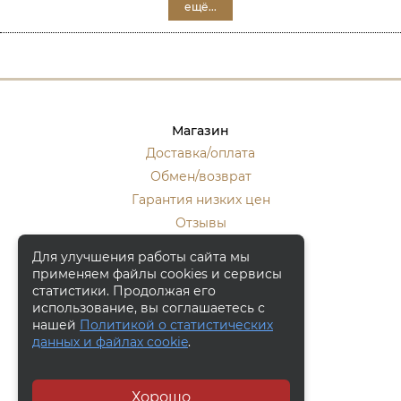
ещё...
Магазин
Доставка/оплата
Обмен/возврат
Гарантия низких цен
Отзывы
Стать оптовиком
Для улучшения работы сайта мы
применяем файлы cookies и сервисы
Контакты
статистики. Продолжая его
Москва, ул. Кулакова 20, к.1.
использование, вы соглашаетесь с
нашей
Политикой о статистических
+7 (916) 133-50-10
данных и файлах cookie
.
+7 (915) 340-59-42
Заказать обратный звонок
Хорошо