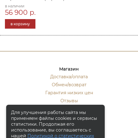
в наличии
56 900 р.
в корзину
Магазин
Доставка/оплата
Обмен/возврат
Гарантия низких цен
Отзывы
Стать оптовиком
Для улучшения работы сайта мы
применяем файлы cookies и сервисы
Контакты
статистики. Продолжая его
Москва, ул. Кулакова 20, к.1.
использование, вы соглашаетесь с
нашей
Политикой о статистических
+7 (916) 133-50-10