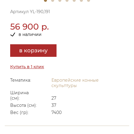
Артикул YL-190,191
56 900 р.
в наличии
в корзину
Купить в 1 клик
Тематика:
Европейские конные
скульптуры
Ширина
(см):
27
Высота (см):
37
Вес (гр):
7400