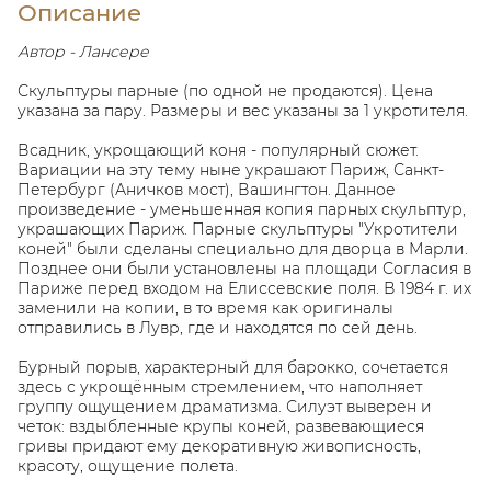
Описание
Автор - Лансере
Скульптуры парные (по одной не продаются). Цена
указана за пару. Размеры и вес указаны за 1 укротителя.
Всадник, укрощающий коня - популярный сюжет.
Вариации на эту тему ныне украшают Париж, Санкт-
Петербург (Аничков мост), Вашингтон.
Данное
произведение - уменьшенная копия парных скульптур,
украшающих Париж.
Парные скульптуры "Укротители
коней" были сделаны специально для дворца в Марли.
Позднее они были установлены на площади Согласия в
Париже перед входом на Елиссевские поля. В 1984 г. их
заменили на копии, в то время как оригиналы
отправились в Лувр, где и находятся по сей день.
Бурный порыв, характерный для барокко, сочетается
здесь с укрощённым стремлением, что наполняет
группу ощущением драматизма. Силуэт выверен и
четок: вздыбленные крупы коней, развевающиеся
гривы придают ему декоративную живописность,
красоту, ощущение полета.