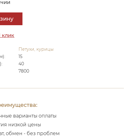
ичии
рзину
1 клик
Петухи, курицы
м):
15
):
40
7800
еимущества:
чные варианты оплаты
тия низкой цены
ат, обмен - без проблем