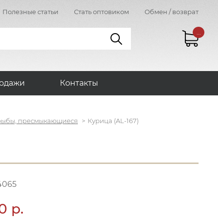
Полезные статьи
Стать оптовиком
Обмен / возврат
...
одажи
Контакты
рыбы, пресмыкающиеся
Курица (AL-167)
4065
0 р.