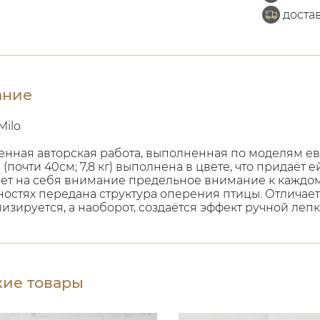
доста
ание
Milo
енная авторская работа, выполненная по моделям ев
 (почти 40см; 7,8 кг) выполнена в цвете, что придаёт
т на себя внимание предельное внимание к каждом
остях передана структура оперения птицы. Отличает
лизируется, а наоборот, создаётся эффект ручной леп
ие товары