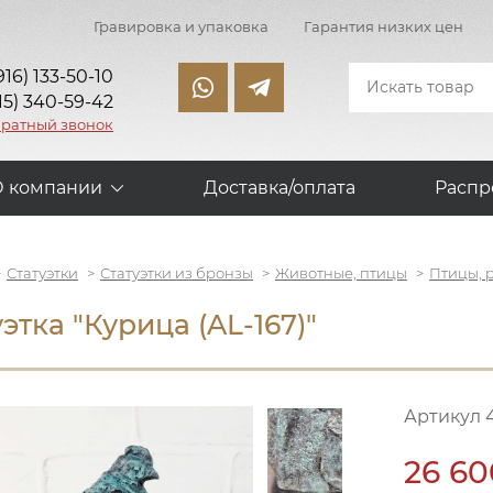
Гравировка и упаковка
Гарантия низких цен
916) 133-50-10
15) 340-59-42
братный звонок
О компании
Доставка/оплата
Распр
Статуэтки
Статуэтки из бронзы
Животные, птицы
Птицы, 
этка "Курица (AL-167)"
Артикул 
26 60