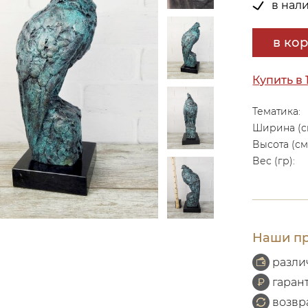
в нал
в ко
Купить в 
Тематика:
Ширина (с
Высота (см
Вес (гр):
Наши пр
разли
гаран
возвр