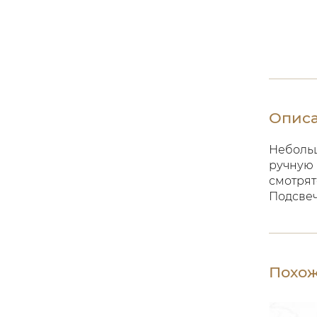
Опис
Небольш
ручную 
смотрят
Подсвеч
Похож