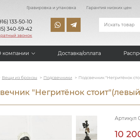
Гравировка и упаковка
Гарантия низких цен
916) 133-50-10
15) 340-59-42
братный звонок
О компании
Доставка/оплата
Распр
Вещи из бронзы
Подсвечники
Подсвечник "Негритёнок сто
вечник "Негритёнок стоит"(левый
Артикул 
10 20