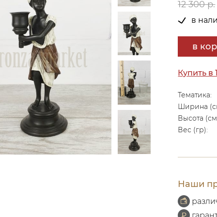
12 300 р.
в нал
в ко
Купить в 
Тематика:
Ширина (с
Высота (см
Вес (гр):
Наши пр
разли
гаран