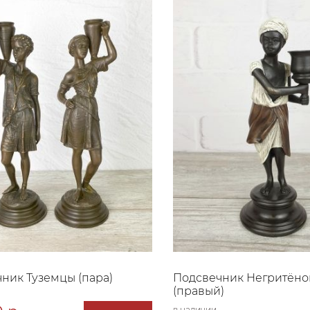
ник Туземцы (пара)
Подсвечник Негритёнок
(правый)
в наличии