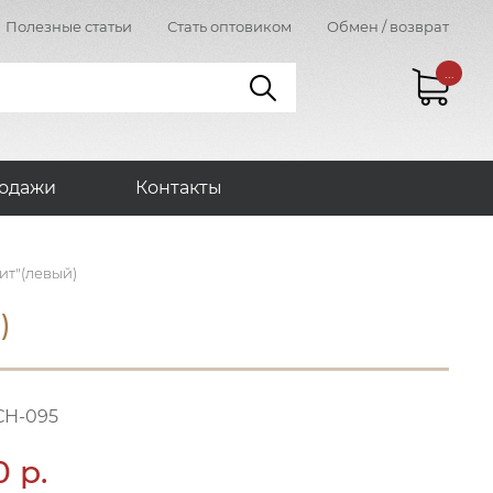
Полезные статьи
Стать оптовиком
Обмен / возврат
...
одажи
Контакты
ит"(левый)
)
СН-095
0 р.