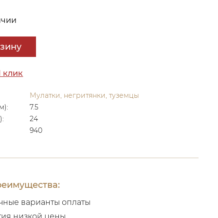
ичии
рзину
1 клик
Мулатки, негритянки, туземцы
м):
7.5
):
24
940
еимущества:
чные варианты оплаты
тия низкой цены