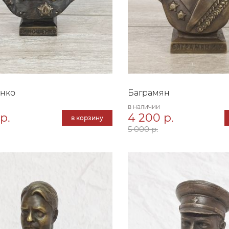
нко
Баграмян
в наличии
р.
4 200 р.
в корзину
5 000 р.