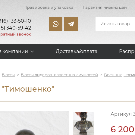
Гравировка и упаковка
Гарантия низких цен
916) 133-50-10
15) 340-59-42
братный звонок
О компании
Доставка/оплата
Распр
Бюсты
Бюсты лидеров, известных личностей
Военные, косм
 "Тимошенко"
Артикул 
6 200