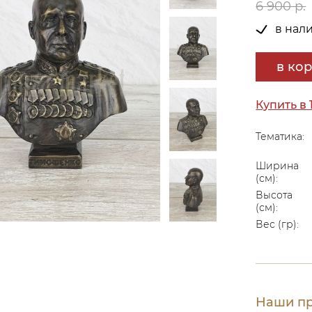
6 900 р.
в нал
в ко
Купить в 
Тематика:
Ширина
(см):
Высота
(см):
Вес (гр):
Наши пр