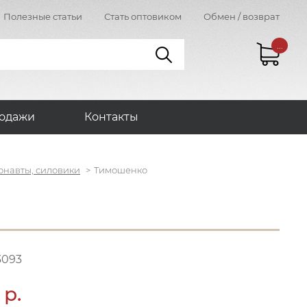
Полезные статьи
Стать оптовиком
Обмен / возврат
...
одажи
Контакты
онавты, силовики
Тимошенко
3093
 р.