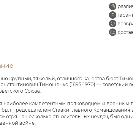
разли
гаран
возвр
доста
ание
чно крупный, тяжёлый, отличного качества бюст Тим
онстантинович Тимошенко (1895-1970) — советский в
оветского Союза.
я наиболее компетентным полководцем и военным т
 был председателем Ставки Главного Командования в 
есмотря на несколько относительных неудач, был од
венной войне.