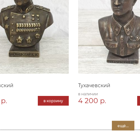
вский
Тухачевский
в наличии
 р.
4 200 р.
в корзину
ещё...