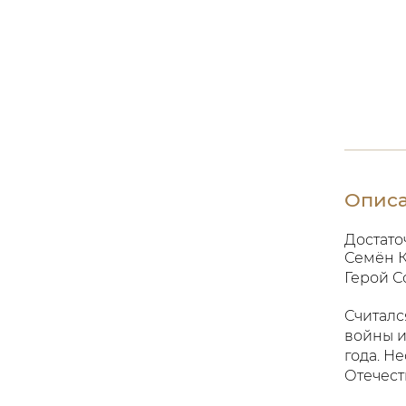
Опис
Достато
Семён К
Герой С
Считалс
войны и
года. Н
Отечест