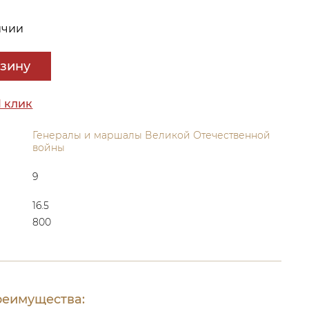
ичии
рзину
1 клик
Генералы и маршалы Великой Отечественной
войны
9
16.5
800
еимущества: